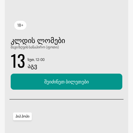
18+
ᲙᲚᲓᲘᲡ ᲚᲝᲛᲔᲑᲘ
შავი ზღვის სანაპირო (ფოთი)
13
ხუთ, 12:00
ᲐᲒᲕ
შეიძინეთ ბილეთები
ჰიპ ჰოპი