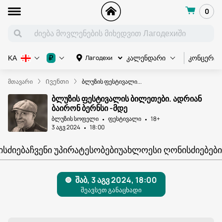
0
კონცერტი
₽
Лагодехи
KA
კალენდარი
მთავარი
Ივენთი
ბლუზის ფესტივალი...
ბლუზის ფესტივალის ბილეთები. ადრიან
ბაირონ ბერნსი -მდე
ბლუზის სოფელი
ფესტივალი
18+
3 აგვ 2024
18:00
ᲘᲡᲫᲘᲔᲑᲐ
ᲩᲕᲔᲜᲘ ᲣᲞᲘᲠᲐᲢᲔᲡᲝᲑᲔᲑᲘ
ᲣᲐᲮᲚᲝᲔᲡᲘ ᲦᲝᲜᲘᲡᲫᲘᲔᲑᲔᲑᲘ