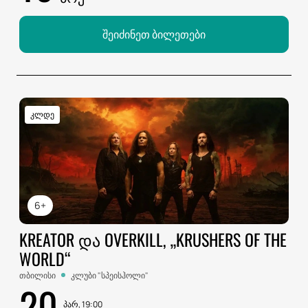
შეიძინეთ ბილეთები
კლდე
6+
KREATOR ᲓᲐ OVERKILL, „KRUSHERS OF THE
WORLD“
თბილისი
კლუბი "სპეისჰოლი"
20
პარ, 19:00