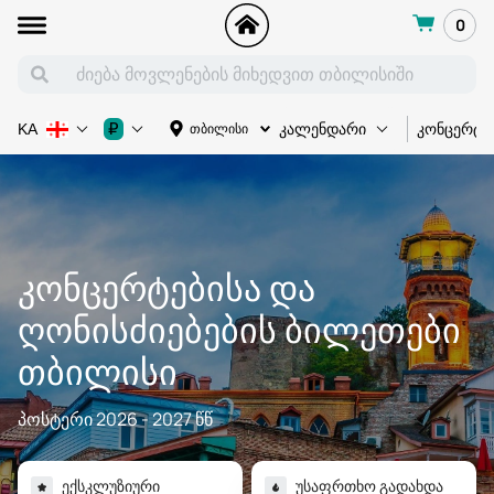
0
კონცერტი
₽
თბილისი
KA
კალენდარი
ᲙᲝᲜᲪᲔᲠᲢᲔᲑᲘᲡᲐ ᲓᲐ
ᲦᲝᲜᲘᲡᲫᲘᲔᲑᲔᲑᲘᲡ ᲑᲘᲚᲔᲗᲔᲑᲘ
ᲗᲑᲘᲚᲘᲡᲘ
პოსტერი 2026 - 2027 წწ
ᲔᲥᲡᲙᲚᲣᲖᲘᲣᲠᲘ
ᲣᲡᲐᲤᲠᲗᲮᲝ ᲒᲐᲓᲐᲮᲓᲐ