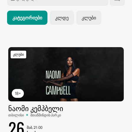
Კატეგორიები
Კლდე
Კლუბი
კლუბი
18+
ᲜᲐᲝᲛᲘ ᲙᲔᲛᲞᲑᲔᲚᲘ
თბილისი
მთაწმინდის პარკი
26
შაბ, 21:00