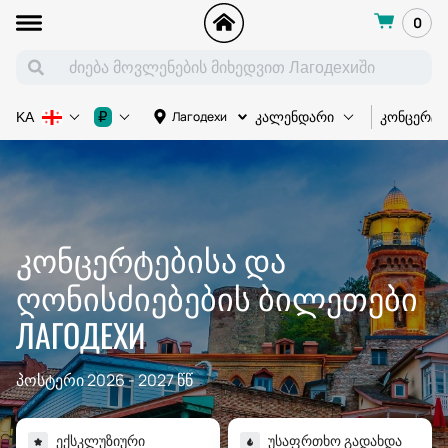
0
კონცერტი
₽
Лагодехи
KA
კალენდარი
ᲙᲝᲜᲪᲔᲠᲢᲔᲑᲘᲡᲐ ᲓᲐ
ᲦᲝᲜᲘᲡᲫᲘᲔᲑᲔᲑᲘᲡ ᲑᲘᲚᲔᲗᲔᲑᲘ
ЛАГОДЕХИ
პოსტერი 2026 - 2027 წწ
ᲔᲥᲡᲙᲚᲣᲖᲘᲣᲠᲘ
ᲣᲡᲐᲤᲠᲗᲮᲝ ᲒᲐᲓᲐᲮᲓᲐ