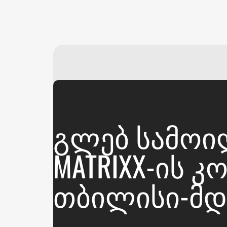
ᲒᲚᲔᲑ ᲡᲐᲛᲝᲘᲚ
MATRIXX-ᲘᲡ 
ᲗᲑᲘᲚᲘᲡᲘ-ᲛᲓ