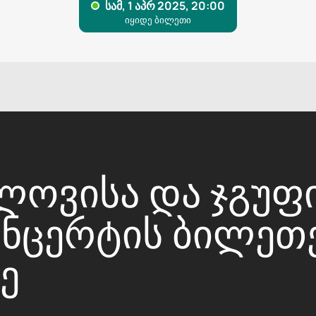
ᲝᲕᲘᲡᲐ ᲓᲐ ᲯᲒᲣᲤᲘ
ᲙᲝᲜᲪᲔᲠᲢᲘᲡ ᲑᲘᲚᲔᲗ
Ე