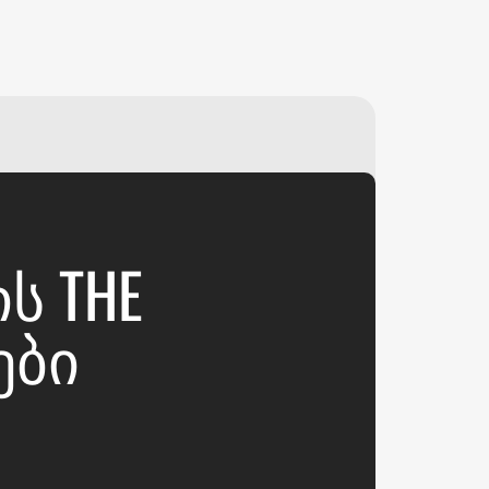
₽
ر.س
£
Ს THE
ᲔᲑᲘ