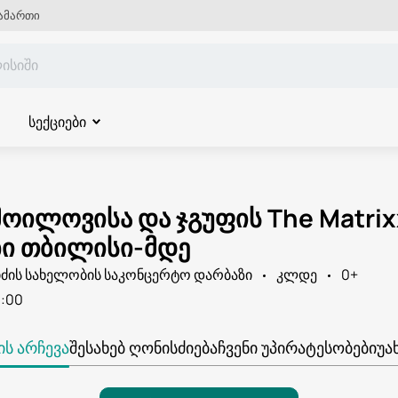
ამართი
სექციები
ოილოვისა და ჯგუფის The Matrix
ი თბილისი-მდე
იძის სახელობის საკონცერტო დარბაზი
კლდე
0+
:00
Ს ᲐᲠᲩᲔᲕᲐ
ᲨᲔᲡᲐᲮᲔᲑ ᲦᲝᲜᲘᲡᲫᲘᲔᲑᲐ
ᲩᲕᲔᲜᲘ ᲣᲞᲘᲠᲐᲢᲔᲡᲝᲑᲔᲑᲘ
ᲣᲐ