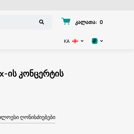
კალათა
:
0
₽
KA
.د.ب
د.إ
x-ის კონცერტის
$
€
ر.ق
ᲮᲚᲝᲔᲡᲘ ᲦᲝᲜᲘᲡᲫᲘᲔᲑᲔᲑᲘ
ر.ع.