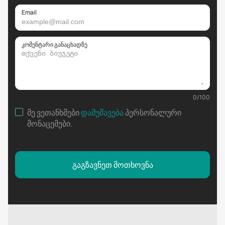
Email
კომენტარი განაცხადზე
0
/
100
მე ვეთანხმები
დამუშავება
პერსონალური
მონაცემები
.
გაგზავნეთ მოთხოვნა