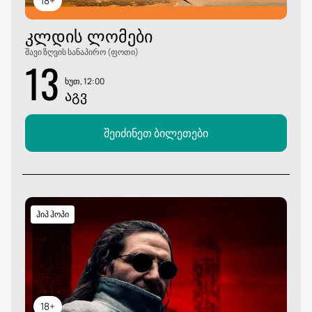
18+
ᲙᲚᲓᲘᲡ ᲚᲝᲛᲔᲑᲘ
შავი ზღვის სანაპირო (ფოთი)
13
ხუთ, 12:00
ᲐᲒᲕ
შეიძინეთ ბილეთები
ჰიპ ჰოპი
18+