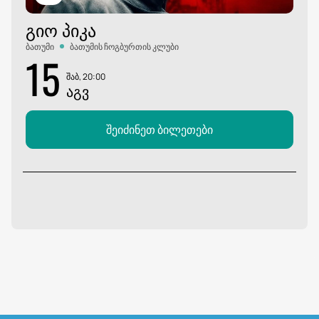
ᲒᲘᲝ ᲞᲘᲙᲐ
ბათუმი
ბათუმის ჩოგბურთის კლუბი
15
შაბ, 20:00
ᲐᲒᲕ
შეიძინეთ ბილეთები