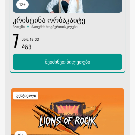
12+
ᲙᲠᲘᲡᲢᲘᲜᲐ ᲝᲠᲑᲐᲙᲐᲘᲢᲔ
ბათუმი
ბათუმის ჩოგბურთის კლუბი
7
პარ, 18:00
ᲐᲒᲕ
შეიძინეთ ბილეთები
ფესტივალი