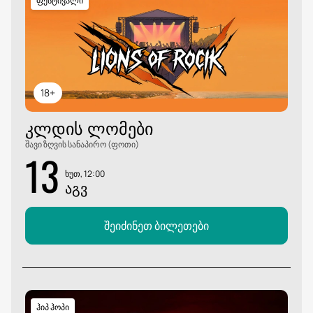
ფესტივალი
18+
ᲙᲚᲓᲘᲡ ᲚᲝᲛᲔᲑᲘ
შავი ზღვის სანაპირო (ფოთი)
13
ხუთ, 12:00
ᲐᲒᲕ
შეიძინეთ ბილეთები
ჰიპ ჰოპი