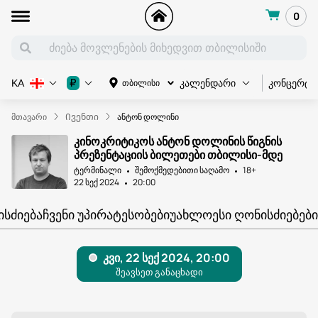
0
კონცერტი
₽
თბილისი
KA
კალენდარი
მთავარი
Ივენთი
ანტონ დოლინი
კინოკრიტიკოს ანტონ დოლინის წიგნის
პრეზენტაციის ბილეთები თბილისი-მდე
ტერმინალი
შემოქმედებითი საღამო
18+
22 სექ 2024
20:00
ᲘᲡᲫᲘᲔᲑᲐ
ᲩᲕᲔᲜᲘ ᲣᲞᲘᲠᲐᲢᲔᲡᲝᲑᲔᲑᲘ
ᲣᲐᲮᲚᲝᲔᲡᲘ ᲦᲝᲜᲘᲡᲫᲘᲔᲑᲔᲑᲘ