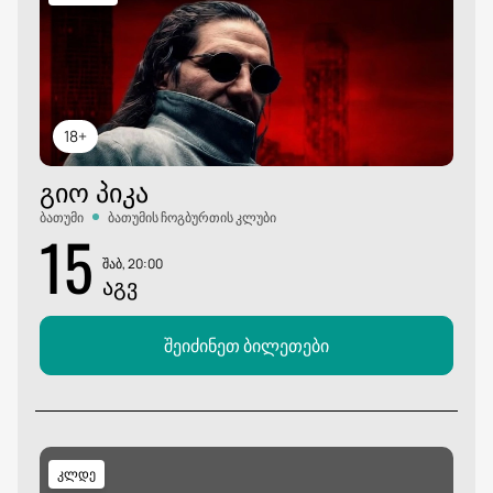
18+
ᲒᲘᲝ ᲞᲘᲙᲐ
ბათუმი
ბათუმის ჩოგბურთის კლუბი
15
შაბ, 20:00
ᲐᲒᲕ
შეიძინეთ ბილეთები
კლდე