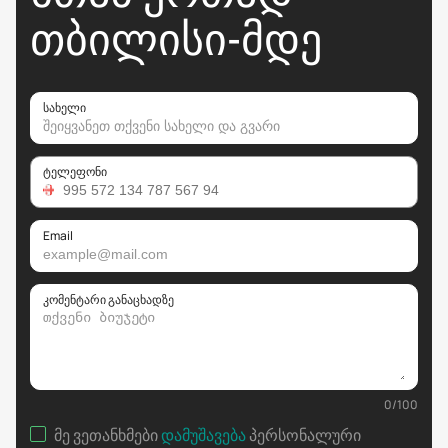
ᲗᲑᲘᲚᲘᲡᲘ-ᲛᲓᲔ
სახელი
ტელეფონი
Email
კომენტარი განაცხადზე
0
/
100
მე ვეთანხმები
დამუშავება
პერსონალური