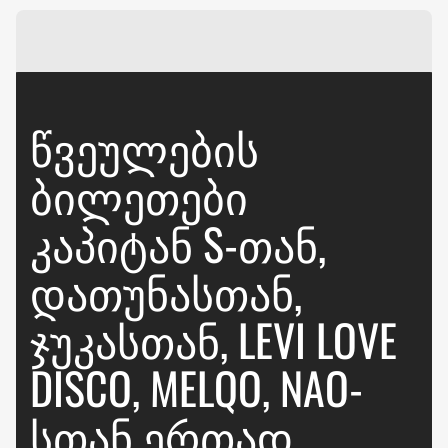
ᲬᲕᲔᲣᲚᲔᲑᲘᲡ
ᲑᲘᲚᲔᲗᲔᲑᲘ
ᲙᲐᲞᲘᲢᲐᲜ S-ᲗᲐᲜ,
ᲓᲐᲗᲣᲜᲐᲡᲗᲐᲜ,
ᲯᲣᲙᲐᲡᲗᲐᲜ, LEVI LOVE
DISCO, MELQO, NAO-
ᲡᲗᲐᲜ ᲔᲠᲗᲐᲓ