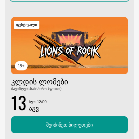
ფესტივალი
18+
ᲙᲚᲓᲘᲡ ᲚᲝᲛᲔᲑᲘ
შავი ზღვის სანაპირო (ფოთი)
13
ხუთ, 12:00
ᲐᲒᲕ
შეიძინეთ ბილეთები