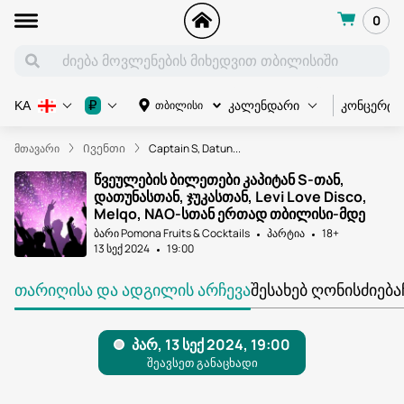
0
კონცერტი
₽
თბილისი
KA
კალენდარი
მთავარი
Ივენთი
Captain S, Datun...
წვეულების ბილეთები კაპიტან S-თან,
დათუნასთან, ჯუკასთან, Levi Love Disco,
Melqo, NAO-სთან ერთად თბილისი-მდე
ბარი Pomona Fruits & Cocktails
პარტია
18+
13 სექ 2024
19:00
ᲗᲐᲠᲘᲦᲘᲡᲐ ᲓᲐ ᲐᲓᲒᲘᲚᲘᲡ ᲐᲠᲩᲔᲕᲐ
ᲨᲔᲡᲐᲮᲔᲑ ᲦᲝᲜᲘᲡᲫᲘᲔᲑᲐ