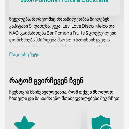
წვეულება, რომელშიც მონაწილეობას მიიღებენ
კაპიტანი S, დათუნა, ჯუკა, Levi Love Disco, Melqo და
NAO, გაიმართება Bar Pomona Fruits & კოქტეილები
ღონისძიება ჰპირდება მაღალი ხარისხის ყველა
მოყვარულს ხარისხიანი მუსიკისა და დაუვიწყარი
საღამოებისთვის. თითოეულ მოწვეულ
წაიკითხე მეტი...
შემსრულებელს აქვს საკუთარი უნიკალური სტილი.
კაპიტანი S ცნობილია თავისი ენერგიული
პრეზენტაციით და აუდიტორიის აღფრთოვანების
რატომ გვირჩევენ ჩვენ
უნარით პირველივე წუთებიდან. დათუნა საღამოს
თავის უნიკალურ ჟღერადობას მოუტანს, რომელიც
ჩვენთვის მნიშვნელოვანია, რომ თქვენ მხოლოდ
აერთიანებს თანამედროვე რიტმებსა და
ნათელი და სასიამოვნო შთაბეჭდილებები შეგრჩეთ
ტრადიციულ ჰანგებს. ჯუკა სტუმრებს გაახარებს
საცეკვაო ჰიტებით, რომლებიც გულგრილს არავის
დატოვებს. Levi Love Disco შექმნის ნამდვილი
დისკოს დღესასწაულის ატმოსფეროს, ხოლო Melqo