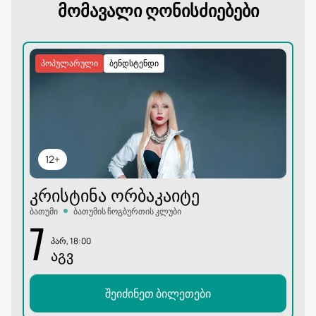
მომავალი ღონისძიებები
კოქტეილები.
პოპულარული
ბენდსტენდი
12+
ᲙᲠᲘᲡᲢᲘᲜᲐ ᲝᲠᲑᲐᲙᲐᲘᲢᲔ
ბათუმი
ბათუმის ჩოგბურთის კლუბი
7
პარ, 18:00
ᲐᲒᲕ
შეიძინეთ ბილეთები