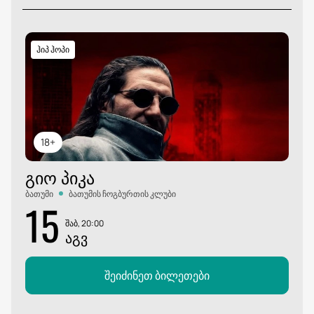
ჰიპ ჰოპი
18+
ᲒᲘᲝ ᲞᲘᲙᲐ
ბათუმი
ბათუმის ჩოგბურთის კლუბი
15
შაბ, 20:00
ᲐᲒᲕ
შეიძინეთ ბილეთები