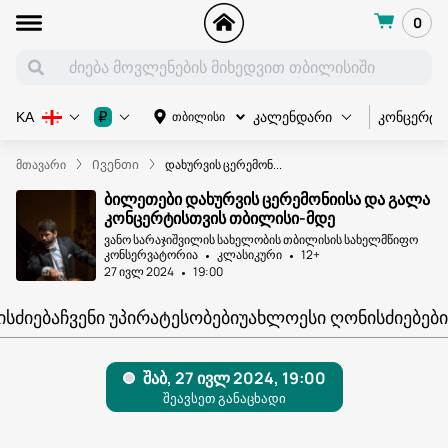
0
კონცერტი
₽
თბილისი
KA
კალენდარი
მთავარი
Ივენთი
დახურვის ცერემონ...
ბილეთები დახურვის ცერემონიისა და გალა
კონცერტისთვის თბილისი-მდე
ვანო სარაჯიშვილის სახელობის თბილისის სახელმწიფო
კონსერვატორია
კლასიკური
12+
27 ივლ 2024
19:00
ᲘᲡᲫᲘᲔᲑᲐ
ᲩᲕᲔᲜᲘ ᲣᲞᲘᲠᲐᲢᲔᲡᲝᲑᲔᲑᲘ
ᲣᲐᲮᲚᲝᲔᲡᲘ ᲦᲝᲜᲘᲡᲫᲘᲔᲑᲔᲑᲘ