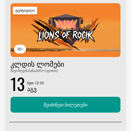
ფესტივალი
18+
ᲙᲚᲓᲘᲡ ᲚᲝᲛᲔᲑᲘ
შავი ზღვის სანაპირო (ფოთი)
13
ხუთ, 12:00
ᲐᲒᲕ
შეიძინეთ ბილეთები