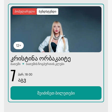
პოპულარული
ბენდსტენდი
12+
ᲙᲠᲘᲡᲢᲘᲜᲐ ᲝᲠᲑᲐᲙᲐᲘᲢᲔ
ბათუმი
ბათუმის ჩოგბურთის კლუბი
7
პარ, 18:00
ᲐᲒᲕ
შეიძინეთ ბილეთები