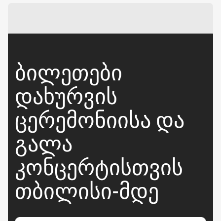
ᲑᲘᲚᲔᲗᲔᲑᲘ
ᲓᲐᲮᲣᲠᲕᲘᲡ
ᲪᲔᲠᲔᲛᲝᲜᲘᲘᲡᲐ ᲓᲐ
ᲒᲐᲚᲐ
ᲙᲝᲜᲪᲔᲠᲢᲘᲡᲗᲕᲘᲡ
ᲗᲑᲘᲚᲘᲡᲘ-ᲛᲓᲔ