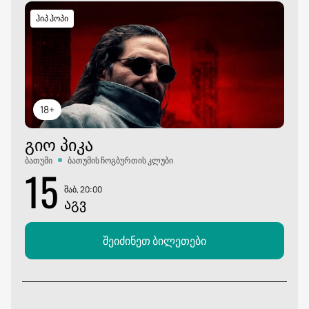
ჰიპ ჰოპი
18+
ᲒᲘᲝ ᲞᲘᲙᲐ
ბათუმი
ბათუმის ჩოგბურთის კლუბი
15
შაბ, 20:00
ᲐᲒᲕ
შეიძინეთ ბილეთები