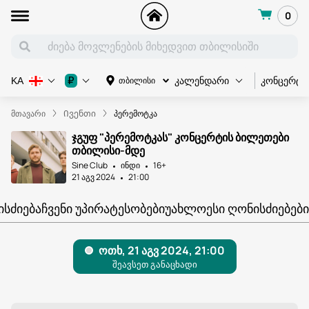
0
კონცერტი
₽
თბილისი
KA
კალენდარი
მთავარი
Ივენთი
პერემოტკა
ჯგუფ "პერემოტკას" კონცერტის ბილეთები
თბილისი-მდე
Sine Club
ინდი
16+
21 აგვ 2024
21:00
ᲘᲡᲫᲘᲔᲑᲐ
ᲩᲕᲔᲜᲘ ᲣᲞᲘᲠᲐᲢᲔᲡᲝᲑᲔᲑᲘ
ᲣᲐᲮᲚᲝᲔᲡᲘ ᲦᲝᲜᲘᲡᲫᲘᲔᲑᲔᲑᲘ