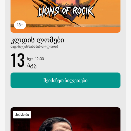
18+
ᲙᲚᲓᲘᲡ ᲚᲝᲛᲔᲑᲘ
შავი ზღვის სანაპირო (ფოთი)
13
ხუთ, 12:00
ᲐᲒᲕ
შეიძინეთ ბილეთები
ჰიპ ჰოპი