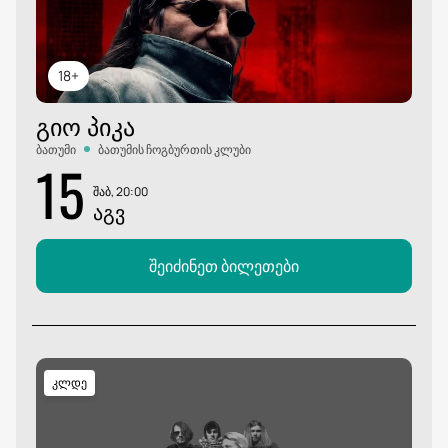
18+
ᲒᲘᲝ ᲞᲘᲙᲐ
ბათუმი
ბათუმის ჩოგბურთის კლუბი
15
შაბ, 20:00
ᲐᲒᲕ
შეიძინეთ ბილეთები
კლდე