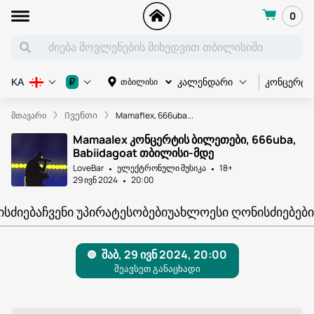
0
კონცერტი
₽
თბილისი
KA
კალენდარი
მთავარი
Ივენთი
Mamaflex, 666uba...
Mamaalex კონცერტის ბილეთები, 666uba,
Babiidagoat თბილისი-მდე
LoveBar
ელექტრონული მუსიკა
18+
29 ივნ 2024
20:00
ᲘᲡᲫᲘᲔᲑᲐ
ᲩᲕᲔᲜᲘ ᲣᲞᲘᲠᲐᲢᲔᲡᲝᲑᲔᲑᲘ
ᲣᲐᲮᲚᲝᲔᲡᲘ ᲦᲝᲜᲘᲡᲫᲘᲔᲑᲔᲑᲘ