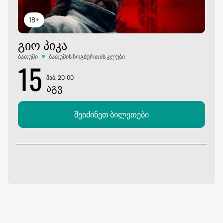
18+
ᲒᲘᲝ ᲞᲘᲙᲐ
ბათუმი
ბათუმის ჩოგბურთის კლუბი
15
შაბ, 20:00
ᲐᲒᲕ
შეიძინეთ ბილეთები