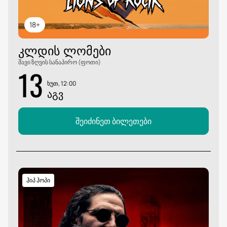
18+
ᲙᲚᲓᲘᲡ ᲚᲝᲛᲔᲑᲘ
შავი ზღვის სანაპირო (ფოთი)
13
ხუთ, 12:00
ᲐᲒᲕ
შეიძინეთ ბილეთები
ჰიპ ჰოპი