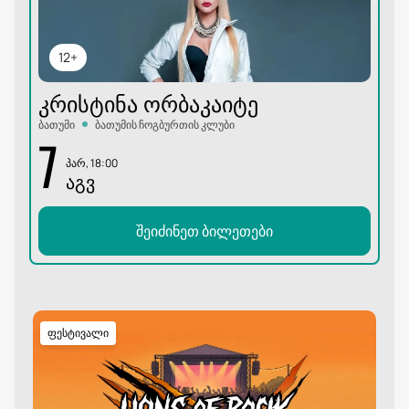
12+
ᲙᲠᲘᲡᲢᲘᲜᲐ ᲝᲠᲑᲐᲙᲐᲘᲢᲔ
ბათუმი
ბათუმის ჩოგბურთის კლუბი
7
პარ, 18:00
ᲐᲒᲕ
შეიძინეთ ბილეთები
ფესტივალი