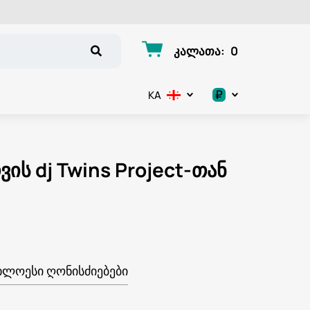
კალათა
:
0
₽
KA
.د.ب
د.إ
ს dj Twins Project-თან
$
€
ر.ق
ᲮᲚᲝᲔᲡᲘ ᲦᲝᲜᲘᲡᲫᲘᲔᲑᲔᲑᲘ
ر.ع.