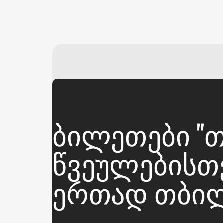
ᲑᲘᲚᲔᲗᲔᲑᲘ "Თ
ᲬᲕᲔᲣᲚᲔᲑᲘᲡᲗᲕᲘ
ᲔᲠᲗᲐᲓ ᲗᲑᲘᲚ