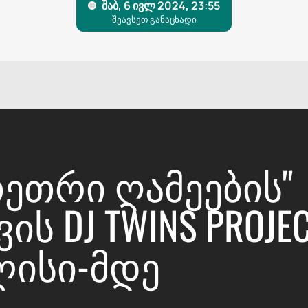
ᲔᲗᲠᲘ ᲦᲐᲛᲔᲔᲑᲘᲡ"
Ს DJ TWINS PROJE
ᲘᲡᲘ-ᲛᲓᲔ