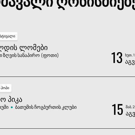
მავალი ღონისძიებ
სტივალი
ᲚᲓᲘᲡ ᲚᲝᲛᲔᲑᲘ
13
ი ზღვის სანაპირო (ფოთი)
ხუთ, 
ᲐᲒᲕ
პ ჰოპი
Ო ᲞᲘᲙᲐ
15
თუმი
ბათუმის ჩოგბურთის კლუბი
შაბ, 
ᲐᲒ