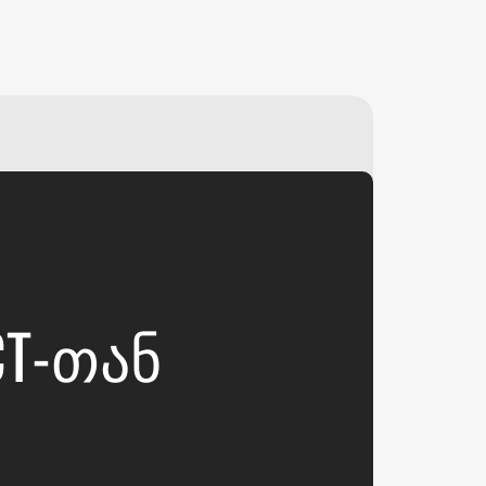
₽
ر.س
£
CT-ᲗᲐᲜ