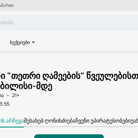
ამართი
სექციები
 "თეთრი ღამეების" წვეულებისთვი
ბილისი-მდე
ია
21+
3:55
Ს ᲐᲠᲩᲔᲕᲐ
ᲨᲔᲡᲐᲮᲔᲑ ᲦᲝᲜᲘᲡᲫᲘᲔᲑᲐ
ᲩᲕᲔᲜᲘ ᲣᲞᲘᲠᲐᲢᲔᲡᲝᲑᲔᲑᲘ
ᲣᲐ