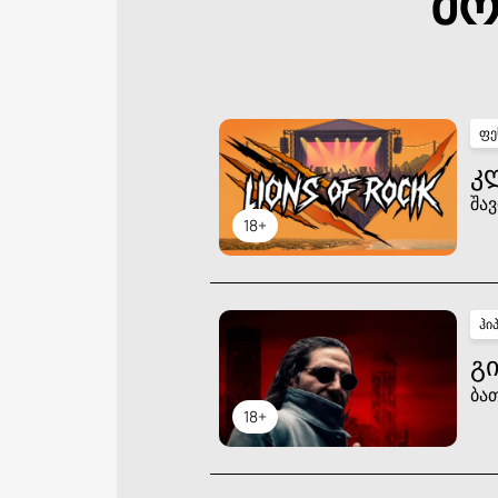
მო
ფე
Კ
შავ
18+
ჰი
ᲒᲘ
ბა
18+