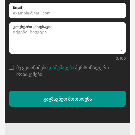
Email
კომენტარი განაცხადზე
0
/
100
მე ვეთანხმები
დამუშავება
პერსონალური
მონაცემები
.
გაგზავნეთ მოთხოვნა