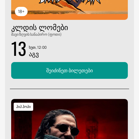
18+
ᲙᲚᲓᲘᲡ ᲚᲝᲛᲔᲑᲘ
შავი ზღვის სანაპირო (ფოთი)
13
ხუთ, 12:00
ᲐᲒᲕ
შეიძინეთ ბილეთები
ჰიპ ჰოპი