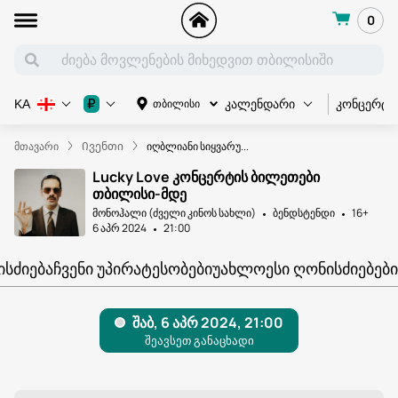
0
კონცერტი
₽
თბილისი
KA
კალენდარი
მთავარი
Ივენთი
იღბლიანი სიყვარუ...
Lucky Love კონცერტის ბილეთები
თბილისი-მდე
მონოჰალი (ძველი კინოს სახლი)
ბენდსტენდი
16+
6 აპრ 2024
21:00
ᲘᲡᲫᲘᲔᲑᲐ
ᲩᲕᲔᲜᲘ ᲣᲞᲘᲠᲐᲢᲔᲡᲝᲑᲔᲑᲘ
ᲣᲐᲮᲚᲝᲔᲡᲘ ᲦᲝᲜᲘᲡᲫᲘᲔᲑᲔᲑᲘ