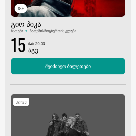
18+
ᲒᲘᲝ ᲞᲘᲙᲐ
ბათუმი
ბათუმის ჩოგბურთის კლუბი
15
შაბ, 20:00
ᲐᲒᲕ
შეიძინეთ ბილეთები
კლდე