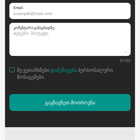
Email
კომენტარი განაცხადზე
0
/
100
მე ვეთანხმები
დამუშავება
პერსონალური
მონაცემები
.
გაგზავნეთ მოთხოვნა