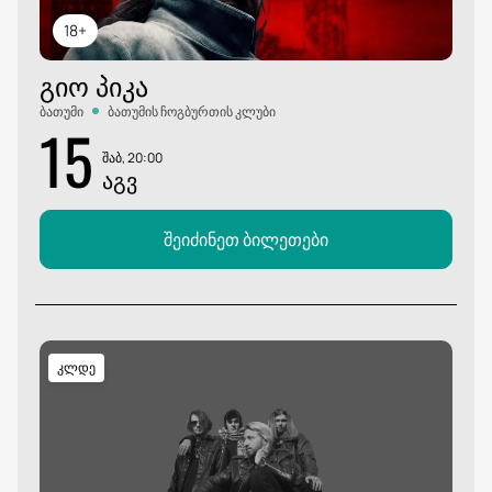
18+
ᲒᲘᲝ ᲞᲘᲙᲐ
ბათუმი
ბათუმის ჩოგბურთის კლუბი
15
შაბ, 20:00
ᲐᲒᲕ
შეიძინეთ ბილეთები
კლდე