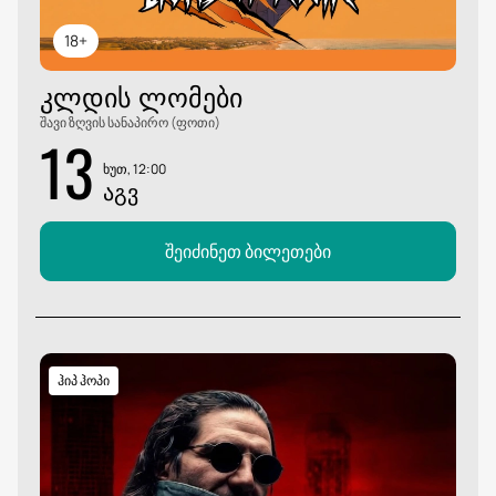
18+
ᲙᲚᲓᲘᲡ ᲚᲝᲛᲔᲑᲘ
შავი ზღვის სანაპირო (ფოთი)
13
ხუთ, 12:00
ᲐᲒᲕ
შეიძინეთ ბილეთები
ჰიპ ჰოპი