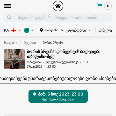
0
კონცერტი
₽
თბილისი
KA
კალენდარი
მთავარი
Ივენთი
ბორის ბრეიჩა
ბორის ბრეიჩას კონცერტის ბილეთები
თბილისი-მდე
თბილისი
ელექტრონული მუსიკა
18+
3 ნოე 2023
23:00
ᲘᲡᲫᲘᲔᲑᲐ
ᲩᲕᲔᲜᲘ ᲣᲞᲘᲠᲐᲢᲔᲡᲝᲑᲔᲑᲘ
ᲣᲐᲮᲚᲝᲔᲡᲘ ᲦᲝᲜᲘᲡᲫᲘᲔᲑᲔᲑᲘ