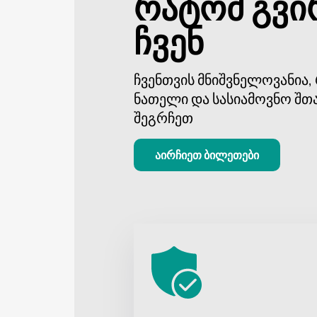
რატომ გვი
შეგიძლიათ შეიძინოთ ალექსანდრე
ჩვენ
შესაძლებლობა დატკბეთ ჩვენი დრ
უნიკალურ ატმოსფეროში.
ჩვენთვის მნიშვნელოვანია
ნათელი და სასიამოვნო შთ
შეგრჩეთ
აირჩიეთ ბილეთები