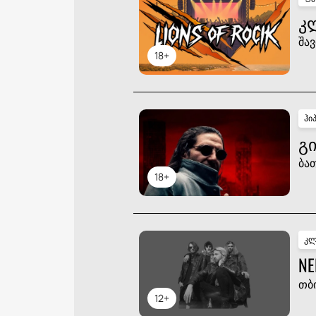
Კ
შავ
18+
ჰი
ᲒᲘ
ბა
18+
კლ
NE
თბ
12+