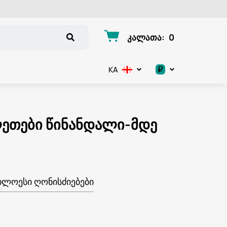
კალათა
:
0
₽
KA
.د.ب
د.إ
ეთები წინანდალი-მდე
$
€
ᲮᲚᲝᲔᲡᲘ ᲦᲝᲜᲘᲡᲫᲘᲔᲑᲔᲑᲘ
ر.ق
ر.ع.