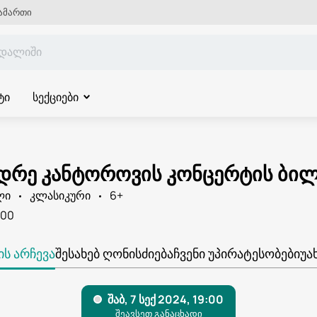
ამართი
ტი
სექციები
დრე კანტოროვის კონცერტის ბილ
ლი
კლასიკური
6+
:00
Ს ᲐᲠᲩᲔᲕᲐ
ᲨᲔᲡᲐᲮᲔᲑ ᲦᲝᲜᲘᲡᲫᲘᲔᲑᲐ
ᲩᲕᲔᲜᲘ ᲣᲞᲘᲠᲐᲢᲔᲡᲝᲑᲔᲑᲘ
ᲣᲐ