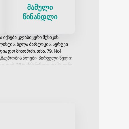
მამული
წინანდლი
 იქნება კლასიკური მუსიკის
ლისტის, ბელა ბარტოკის, სერგეი
ია დო მინორში, თხზ. 79, No1
მოგზაურობის წლები: პირველი წელი:
რი, თხზ. 28 რახმანინოვი და შაკონი
ი.
ასიკური რეპერტუარის
თვის გამოირჩევა სიზუსტით და
ბებს, შეასრულებს კომპლექსურ და
კის მოყვარულთათვის.
ით, ქმნის იდეალურ ატმოსფეროს
რაც მსმენელს საშუალებას აძლევს
ურული ღონისძიებებისთვის,
ლებს.