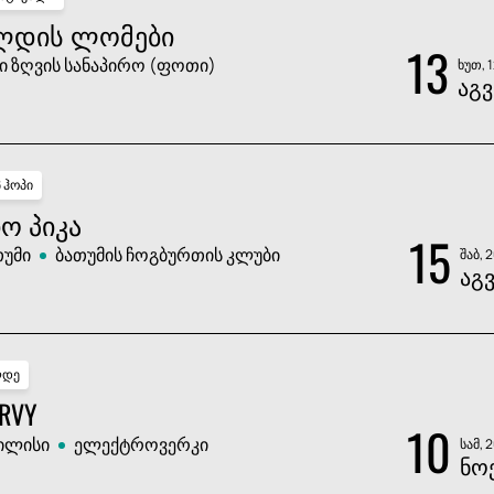
ᲚᲓᲘᲡ ᲚᲝᲛᲔᲑᲘ
13
ი ზღვის სანაპირო (ფოთი)
ხუთ, 
ᲐᲒᲕ
პ ჰოპი
Ო ᲞᲘᲙᲐ
15
თუმი
ბათუმის ჩოგბურთის კლუბი
შაბ, 
ᲐᲒ
დე
RVY
10
ილისი
ელექტროვერკი
სამ, 
ᲜᲝ