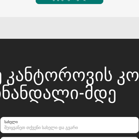
 ᲙᲐᲜᲢᲝᲠᲝᲕᲘᲡ ᲙᲝ
ᲘᲜᲐᲜᲓᲐᲚᲘ-ᲛᲓᲔ
სახელი