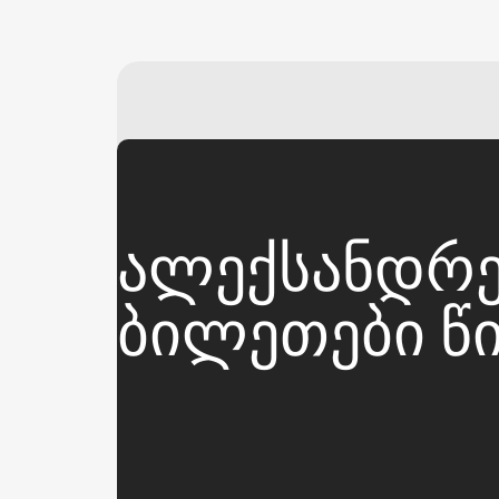
ᲐᲚᲔᲥᲡᲐᲜᲓᲠᲔ
ᲑᲘᲚᲔᲗᲔᲑᲘ Წ