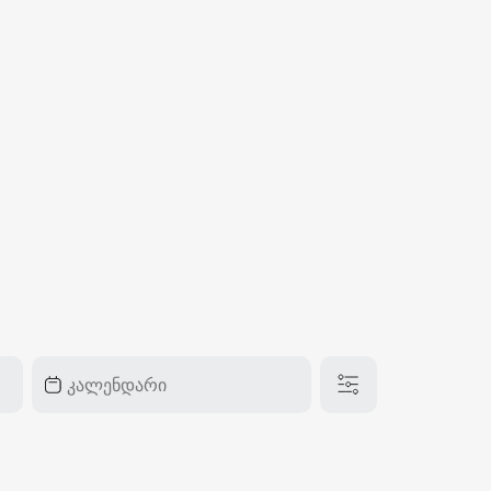
₽
ر.س
£