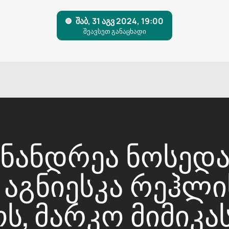
ᲜᲐᲜᲓᲠᲔᲐ ᲜᲝᲡᲔᲓᲐᲡ
ᲐᲒᲜᲘᲔᲡᲙᲐ ᲠᲔᲰᲚᲘ
, ᲛᲐᲠᲙᲝ ᲛᲘᲛᲘᲙᲐ