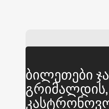
ᲑᲘᲚᲔᲗᲔᲑᲘ ᲯᲐ
ᲒᲠᲘᲛᲐᲚᲓᲘᲡ, 
ᲙᲐᲡᲢᲠᲝᲜᲝᲕᲝᲡ