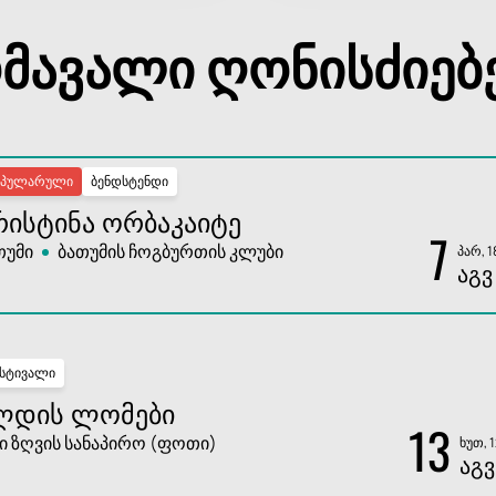
მავალი ღონისძიებ
ოპულარული
ბენდსტენდი
ᲠᲘᲡᲢᲘᲜᲐ ᲝᲠᲑᲐᲙᲐᲘᲢᲔ
7
თუმი
ბათუმის ჩოგბურთის კლუბი
პარ, 1
ᲐᲒᲕ
სტივალი
ᲚᲓᲘᲡ ᲚᲝᲛᲔᲑᲘ
13
ი ზღვის სანაპირო (ფოთი)
ხუთ, 
ᲐᲒᲕ