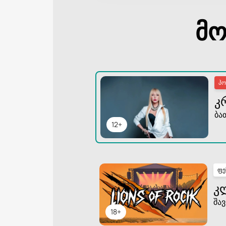
მო
პ
Კ
ბა
12+
ფე
Კ
შავ
18+