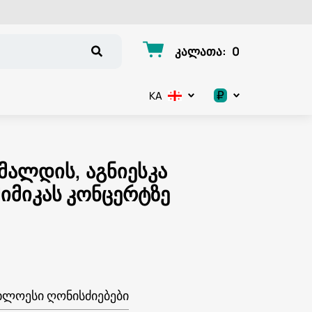
კალათა
:
0
₽
KA
.د.ب
د.إ
მალდის, აგნიესკა
იმიკას კონცერტზე
$
€
ر.ق
ر.ع.
ᲮᲚᲝᲔᲡᲘ ᲦᲝᲜᲘᲡᲫᲘᲔᲑᲔᲑᲘ