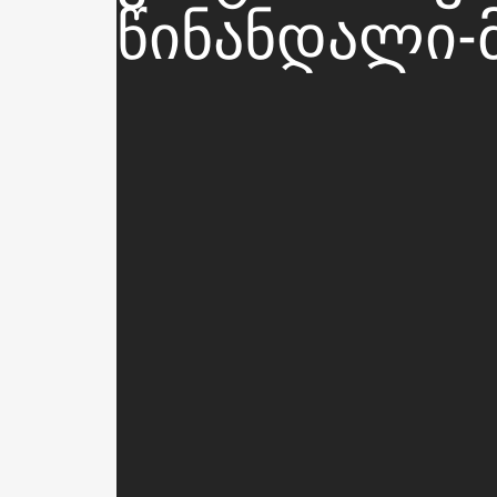
ᲬᲘᲜᲐᲜᲓᲐᲚᲘ-