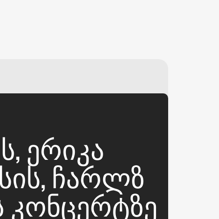
₽
ر.س
£
, ᲔᲠᲘᲙᲐ
ᲡᲘᲡ, ᲩᲐᲠᲚᲖ
Ს ᲙᲝᲜᲪᲔᲠᲢᲖᲔ