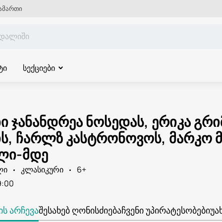
ამართი
ტი
სექციები
 ჯანანდრეა ნოსედას, ერიკა გრი
ს, ჩარლზ კასტრონოვოს, მარკო მ
ლი-მდე
ლი
კლასიკური
6+
9:00
Ს ᲐᲠᲩᲔᲕᲐ
ᲨᲔᲡᲐᲮᲔᲑ ᲦᲝᲜᲘᲡᲫᲘᲔᲑᲐ
ᲩᲕᲔᲜᲘ ᲣᲞᲘᲠᲐᲢᲔᲡᲝᲑᲔᲑᲘ
ᲣᲐ