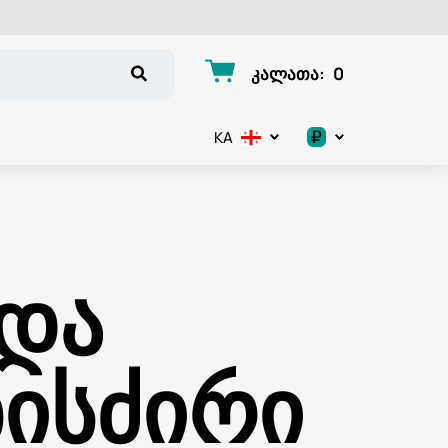
კალათა
:
0
₽
KA
.د.ب
د.إ
 და
$
€
ხისძირი
ر.ق
ر.ع.