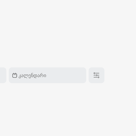
₽
ر.س
£