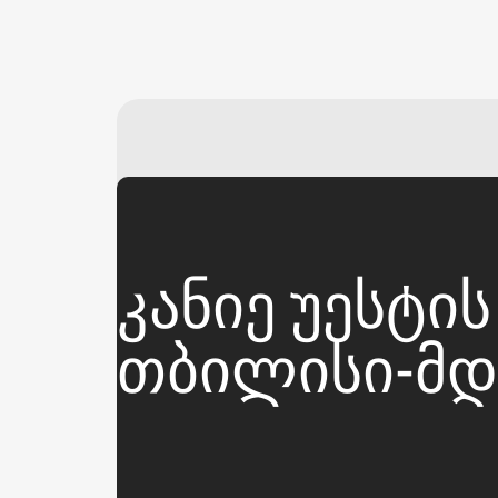
ᲙᲐᲜᲘᲔ ᲣᲔᲡᲢᲘ
ᲗᲑᲘᲚᲘᲡᲘ-ᲛᲓ