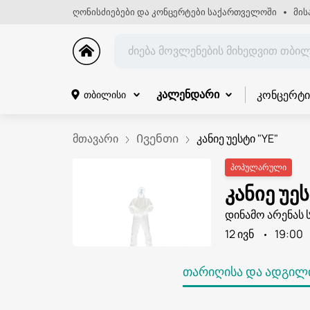
ღონისძიებები და კონცერტები საქართველოში
მის
კონცერტი
თბილისი
კალენდარი
მთავარი
Ივენთი
კანიე უესტი "YE"
პოპულარული
კანიე უე
დინამო არენას 
12 ივნ
19:00
ᲗᲐᲠᲘᲦᲘᲡᲐ ᲓᲐ ᲐᲓᲒᲘᲚᲘ