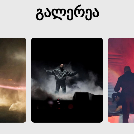
გალერეა