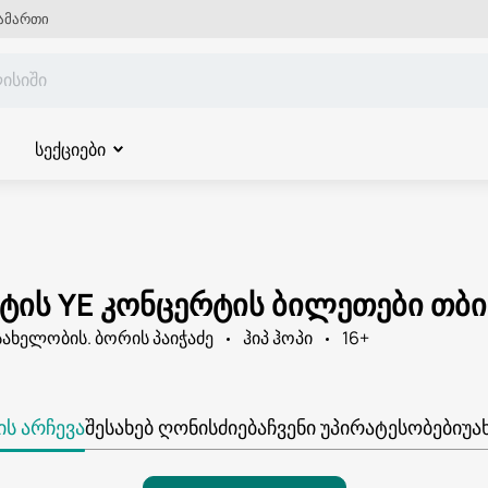
ამართი
სექციები
სტის YE კონცერტის ბილეთები თბ
სახელობის. ბორის პაიჭაძე
ჰიპ ჰოპი
16+
Ს ᲐᲠᲩᲔᲕᲐ
ᲨᲔᲡᲐᲮᲔᲑ ᲦᲝᲜᲘᲡᲫᲘᲔᲑᲐ
ᲩᲕᲔᲜᲘ ᲣᲞᲘᲠᲐᲢᲔᲡᲝᲑᲔᲑᲘ
ᲣᲐ