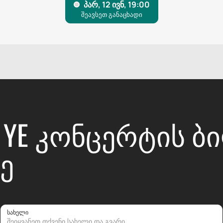
Ს YE ᲙᲝᲜᲪᲔᲠᲢᲘᲡ 
Ე
სახელი