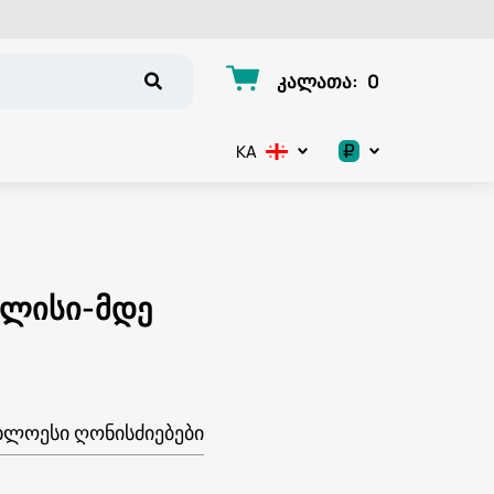
კალათა
:
0
₽
KA
.د.ب
د.إ
ილისი-მდე
$
€
ر.ق
ᲮᲚᲝᲔᲡᲘ ᲦᲝᲜᲘᲡᲫᲘᲔᲑᲔᲑᲘ
ر.ع.