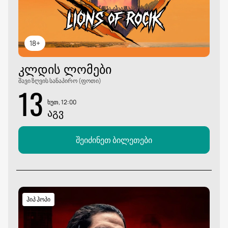
18+
ᲙᲚᲓᲘᲡ ᲚᲝᲛᲔᲑᲘ
შავი ზღვის სანაპირო (ფოთი)
13
ხუთ, 12:00
ᲐᲒᲕ
შეიძინეთ ბილეთები
ჰიპ ჰოპი