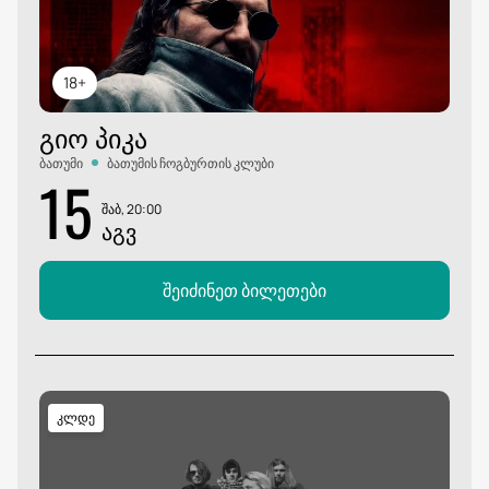
18+
ᲒᲘᲝ ᲞᲘᲙᲐ
ბათუმი
ბათუმის ჩოგბურთის კლუბი
15
შაბ, 20:00
ᲐᲒᲕ
შეიძინეთ ბილეთები
კლდე