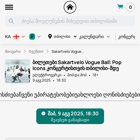
0
კონცერტი
₽
თბილისი
KA
კალენდარი
მთავარი
Ივენთი
Sakartvelo Vogue...
ბილეთები Sakartvelo Vogue Ball: Pop
Icons კონცერტისთვის თბილისი-მდე
ელექტროვერკი
პოპ და პოპ
18+
9 აგვ 2025
18:30
ᲘᲡᲫᲘᲔᲑᲐ
ᲩᲕᲔᲜᲘ ᲣᲞᲘᲠᲐᲢᲔᲡᲝᲑᲔᲑᲘ
ᲣᲐᲮᲚᲝᲔᲡᲘ ᲦᲝᲜᲘᲡᲫᲘᲔᲑᲔᲑᲘ