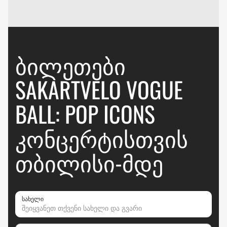
ᲑᲘᲚᲔᲗᲔᲑᲘ
SAKARTVELO VOGUE
BALL: POP ICONS
ᲙᲝᲜᲪᲔᲠᲢᲘᲡᲗᲕᲘᲡ
ᲗᲑᲘᲚᲘᲡᲘ-ᲛᲓᲔ
სახელი