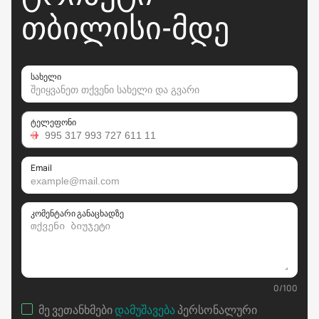
ᲗᲑᲘᲚᲘᲡᲘ-ᲛᲓᲔ
სახელი
ტელეფონი
Email
კომენტარი განაცხადზე
0
/
100
მე ვეთანხმები
დამუშავება
პერსონალური