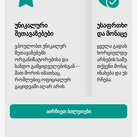
გადახდა ხდება ონლაინ. შესაძლებელია
ტელეფონით დაჯავშნა კონსულტანტის დახმარებით.
ფასი დამოკიდებულია ადგილების მდებარეობაზე.
უნიკალური
უსაფრთხო გ
ადგილების შერჩევა განლაგების გამოყენებით
ონლაინ გადახდა
შეთავაზებები
და მონაცემთა
ტელეფონით დაჯავშნა
ვპოულობთ უნიკალურ
ყველა გადახდა
ბილეთების სხვადასხვა ფასი
შეთავაზებებს
ხორციელდება დ
არ გამოტოვოთ Mystery Ensemble-ის კონცერტი
ორგანიზატორებისა და
არხების საშუალე
"ბონდის ხმა: 007-ისადმი მიძღვნილი ტრიბუტი" Silk
სანდო გამყიდველებისგან —
თქვენი მონაცემე
Factory Studio-ში.
მათ შორის იმათსაც,
ინახება და უსა
რომლებიც ოფიციალურ
რჩება.
გაყიდვაში აღარ არის.
აირჩიეთ ბილეთები