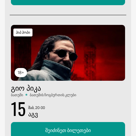
ჰიპ ჰოპი
18+
ᲒᲘᲝ ᲞᲘᲙᲐ
ბათუმი
ბათუმის ჩოგბურთის კლუბი
15
შაბ, 20:00
ᲐᲒᲕ
შეიძინეთ ბილეთები