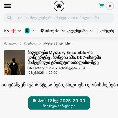
0
კონცერტი
₽
თბილისი
KA
კალენდარი
მთავარი
Ივენთი
Mystery Ensemble...
ბილეთები Mystery Ensemble-ის
კონცერტზე „ბონდის ხმა: 007-ისადმი
მიძღვნილი ტრიბუტი“ თბილისი-მდე
Silk Factory Studio
ანსამბლები
6+
12 სექ 2025
20:00
ᲘᲡᲫᲘᲔᲑᲐ
ᲩᲕᲔᲜᲘ ᲣᲞᲘᲠᲐᲢᲔᲡᲝᲑᲔᲑᲘ
ᲣᲐᲮᲚᲝᲔᲡᲘ ᲦᲝᲜᲘᲡᲫᲘᲔᲑᲔᲑᲘ