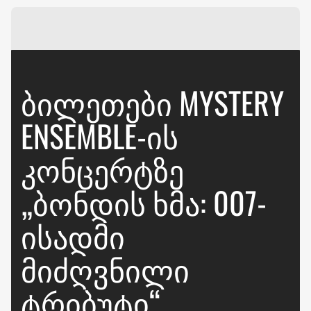
ᲑᲘᲚᲔᲗᲔᲑᲘ MYSTERY
ENSEMBLE-ᲘᲡ
ᲙᲝᲜᲪᲔᲠᲢᲖᲔ
„ᲑᲝᲜᲓᲘᲡ ᲮᲛᲐ: 007-
ᲘᲡᲐᲓᲛᲘ
ᲛᲘᲫᲦᲕᲜᲘᲚᲘ
ᲢᲠᲘᲑᲣᲢᲘ“