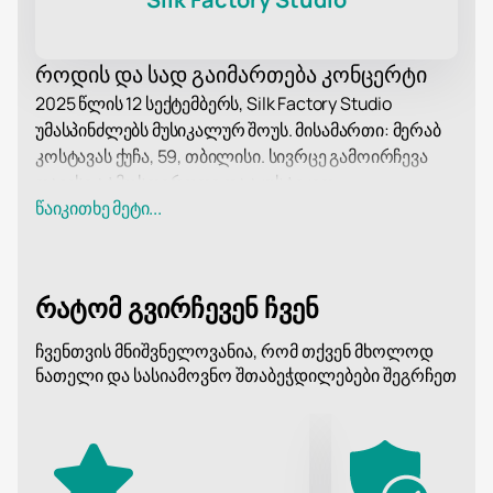
როდის და სად გაიმართება კონცერტი
2025 წლის 12 სექტემბერს, Silk Factory Studio
უმასპინძლებს მუსიკალურ შოუს. მისამართი: მერაბ
კოსტავას ქუჩა, 59, თბილისი. სივრცე გამოირჩევა
თავისი ატმოსფეროთი და აკუსტიკით.
პროგრამის შესახებ
წაიკითხე მეტი...
სტუმრები მოისმენენ საუნდტრეკებს ჯეიმს ბონდის
ფილმებიდან. Mystery Ensemble შეასრულებს ბილი
აილიშის, ადელის, ნენსი სინატრას და სხვა
რატომ გვირჩევენ ჩვენ
შემსრულებლების ჰიტებს. მუსიკა შესრულდება
ცოცხლად. შემსრულებლებმა მოამზადეს ახალი
ჩვენთვის მნიშვნელოვანია, რომ თქვენ მხოლოდ
არანჟირებები. ორგანიზატორებმა მაყურებლისთვის
ნათელი და სასიამოვნო შთაბეჭდილებები შეგრჩეთ
სასიამოვნო სიურპრიზები მოამზადეს.
ბილეთების შეძენა
ბილეთების შეძენა
ვებსაიტზე შეგიძლიათ. დარბაზის
განლაგება დაგეხმარებათ ადგილის არჩევაში.