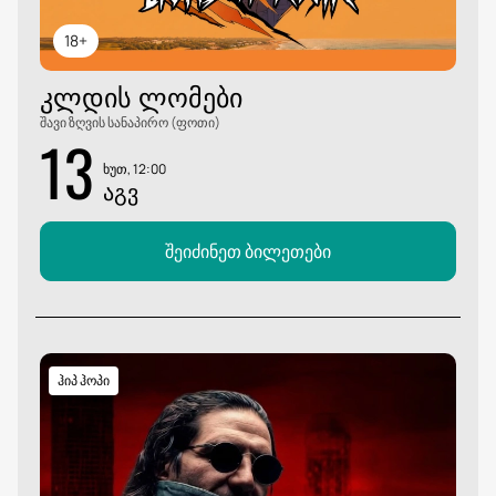
18+
ᲙᲚᲓᲘᲡ ᲚᲝᲛᲔᲑᲘ
შავი ზღვის სანაპირო (ფოთი)
13
ხუთ, 12:00
ᲐᲒᲕ
შეიძინეთ ბილეთები
ჰიპ ჰოპი