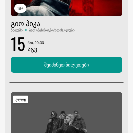
18+
ᲒᲘᲝ ᲞᲘᲙᲐ
ბათუმი
ბათუმის ჩოგბურთის კლუბი
15
შაბ, 20:00
ᲐᲒᲕ
შეიძინეთ ბილეთები
კლდე