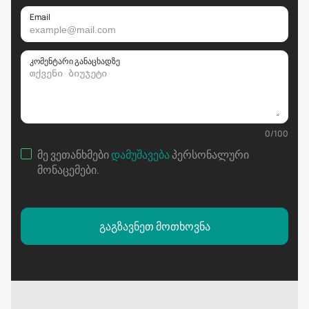
Email
კომენტარი განაცხადზე
0
/
100
მე ვეთანხმები
დამუშავება
პერსონალური
მონაცემები
.
გაგზავნეთ მოთხოვნა