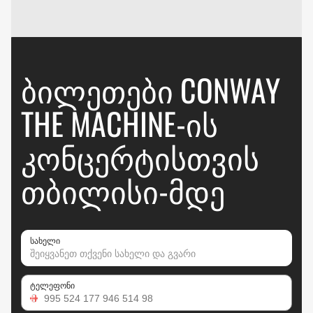
ᲑᲘᲚᲔᲗᲔᲑᲘ CONWAY
THE MACHINE-ᲘᲡ
ᲙᲝᲜᲪᲔᲠᲢᲘᲡᲗᲕᲘᲡ
ᲗᲑᲘᲚᲘᲡᲘ-ᲛᲓᲔ
სახელი
ტელეფონი