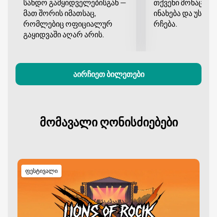
სანდო გამყიდველებისგან —
თქვენი მონაცემე
უკვე კულტად იქცა ჟანრის მცოდნეებს შორის.
მათ შორის იმათსაც,
ინახება და უსა
ბილეთების შეძენა ჩვენს ვებსაიტზე სწრაფი და
რომლებიც ოფიციალურ
რჩება.
მოსახერხებელი გზაა ამ მუსიკალურ დღესასწაულში
გაყიდვაში აღარ არის.
თქვენი მონაწილეობის უზრუნველსაყოფად.
აირჩიეთ ბილეთები
მომავალი ღონისძიებები
ფესტივალი