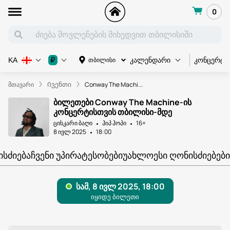
0
კონცერტი
₽
თბილისი
KA
კალენდარი
მთავარი
Ივენთი
Conway The Machi...
ბილეთები Conway The Machine-ის
კონცერტისთვის თბილისი-მდე
ცისკარი ბაღი
ჰიპ ჰოპი
16+
8 ივლ 2025
18:00
ᲘᲡᲫᲘᲔᲑᲐ
ᲩᲕᲔᲜᲘ ᲣᲞᲘᲠᲐᲢᲔᲡᲝᲑᲔᲑᲘ
ᲣᲐᲮᲚᲝᲔᲡᲘ ᲦᲝᲜᲘᲡᲫᲘᲔᲑᲔᲑᲘ