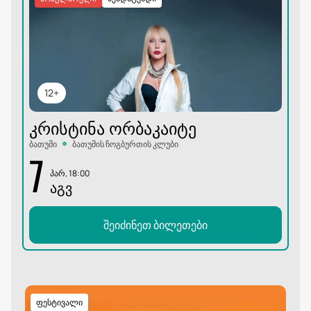
12+
ᲙᲠᲘᲡᲢᲘᲜᲐ ᲝᲠᲑᲐᲙᲐᲘᲢᲔ
ბათუმი
ბათუმის ჩოგბურთის კლუბი
7
პარ, 18:00
ᲐᲒᲕ
შეიძინეთ ბილეთები
ფესტივალი