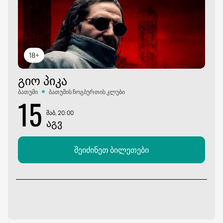
18+
ᲒᲘᲝ ᲞᲘᲙᲐ
ბათუმი
ბათუმის ჩოგბურთის კლუბი
15
შაბ, 20:00
ᲐᲒᲕ
შეიძინეთ ბილეთები