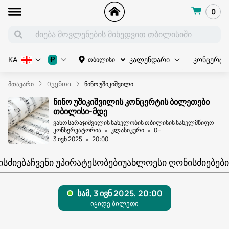
0
კონცერტი
₽
თბილისი
KA
კალენდარი
მთავარი
Ივენთი
ნინო უშიკიშვილი
ნინო უშიკიშვილის კონცერტის ბილეთები
თბილისი-მდე
ვანო სარაჯიშვილის სახელობის თბილისის სახელმწიფო
კონსერვატორია
კლასიკური
0+
3 ივნ 2025
20:00
ᲘᲡᲫᲘᲔᲑᲐ
ᲩᲕᲔᲜᲘ ᲣᲞᲘᲠᲐᲢᲔᲡᲝᲑᲔᲑᲘ
ᲣᲐᲮᲚᲝᲔᲡᲘ ᲦᲝᲜᲘᲡᲫᲘᲔᲑᲔᲑᲘ