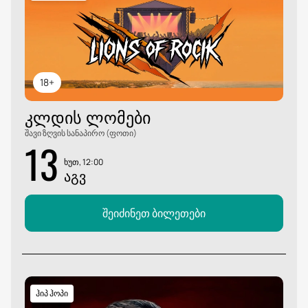
18+
ᲙᲚᲓᲘᲡ ᲚᲝᲛᲔᲑᲘ
შავი ზღვის სანაპირო (ფოთი)
13
ხუთ, 12:00
ᲐᲒᲕ
შეიძინეთ ბილეთები
ჰიპ ჰოპი