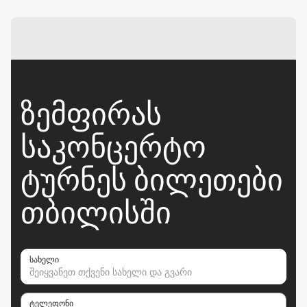
ᲖᲔᲛᲤᲘᲠᲐᲡ
ᲡᲐᲙᲝᲜᲪᲔᲠᲢᲝ
ᲢᲣᲠᲜᲔᲡ ᲑᲘᲚᲔᲗᲔᲑᲘ
ᲗᲑᲘᲚᲘᲡᲨᲘ
სახელი
ტელეფონი