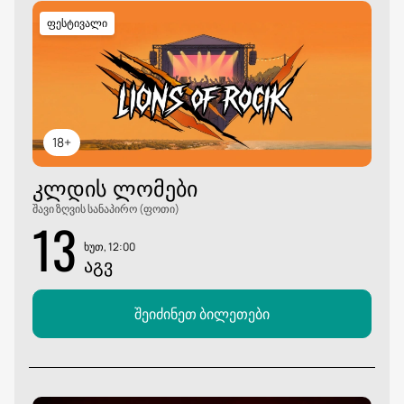
ფესტივალი
18+
ᲙᲚᲓᲘᲡ ᲚᲝᲛᲔᲑᲘ
შავი ზღვის სანაპირო (ფოთი)
13
ხუთ, 12:00
ᲐᲒᲕ
შეიძინეთ ბილეთები