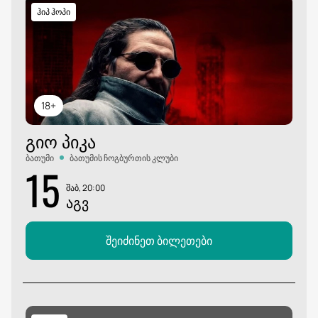
ჰიპ ჰოპი
18+
ᲒᲘᲝ ᲞᲘᲙᲐ
ბათუმი
ბათუმის ჩოგბურთის კლუბი
15
შაბ, 20:00
ᲐᲒᲕ
შეიძინეთ ბილეთები