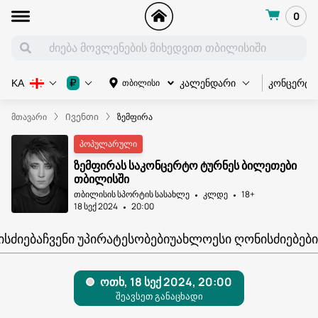
0
კონცერტი
₽
თბილისი
KA
კალენდარი
მთავარი
Ივენთი
ზემფირა
პოპულარული
ზემფირას საკონცერტო ტურნეს ბილეთები
თბილისში
თბილისის სპორტის სასახლე
კლდე
18+
18 სექ 2024
20:00
ᲘᲡᲫᲘᲔᲑᲐ
ᲩᲕᲔᲜᲘ ᲣᲞᲘᲠᲐᲢᲔᲡᲝᲑᲔᲑᲘ
ᲣᲐᲮᲚᲝᲔᲡᲘ ᲦᲝᲜᲘᲡᲫᲘᲔᲑᲔᲑᲘ