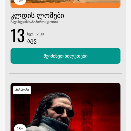
18+
ᲙᲚᲓᲘᲡ ᲚᲝᲛᲔᲑᲘ
შავი ზღვის სანაპირო (ფოთი)
13
ხუთ, 12:00
ᲐᲒᲕ
შეიძინეთ ბილეთები
ჰიპ ჰოპი
18+