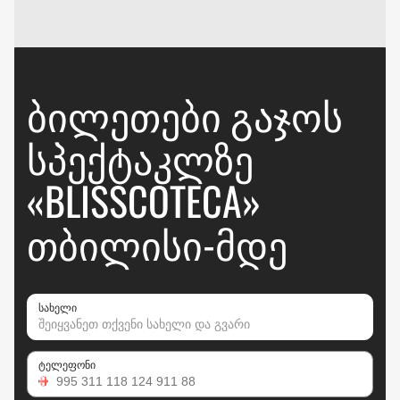
ᲑᲘᲚᲔᲗᲔᲑᲘ ᲒᲐᲯᲝᲡ
ᲡᲞᲔᲥᲢᲐᲙᲚᲖᲔ
«BLISSCOTECA»
ᲗᲑᲘᲚᲘᲡᲘ-ᲛᲓᲔ
სახელი
ტელეფონი