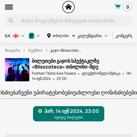
0
კონცერტი
₽
თბილისი
KA
კალენდარი
მთავარი
Ივენთი
გაჯო «Blisscotec...
ბილეთები გაჯოს სპექტაკლზე
«Blisscoteca» თბილისი-მდე
Pullman Tbilisi Axis Towers
ელექტრონული მუსიკა
18+
14 ივნ 2024
23:00
ᲘᲡᲫᲘᲔᲑᲐ
ᲩᲕᲔᲜᲘ ᲣᲞᲘᲠᲐᲢᲔᲡᲝᲑᲔᲑᲘ
ᲣᲐᲮᲚᲝᲔᲡᲘ ᲦᲝᲜᲘᲡᲫᲘᲔᲑᲔᲑᲘ