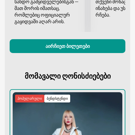
სანდო გამყიდველებისგან —
თქვენი მონაცემე
Pullman Tbilisi Axis Towers-ში მნიშვნელოვანი
მათ შორის იმათსაც,
ინახება და უსა
მოვლენა იქნება. ჩვენ ვიწვევთ ხარისხიანი მუსიკის
რომლებიც ოფიციალურ
რჩება.
ყველა მოყვარულს, იყიდონ ბილეთები ჩვენს
გაყიდვაში აღარ არის.
ვებსაიტზე და შეუერთდნენ ამ გრანდიოზულ
ღონისძიებას.
აირჩიეთ ბილეთები
მომავალი ღონისძიებები
პოპულარული
ბენდსტენდი