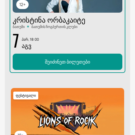
12+
ᲙᲠᲘᲡᲢᲘᲜᲐ ᲝᲠᲑᲐᲙᲐᲘᲢᲔ
ბათუმი
ბათუმის ჩოგბურთის კლუბი
7
პარ, 18:00
ᲐᲒᲕ
შეიძინეთ ბილეთები
ფესტივალი