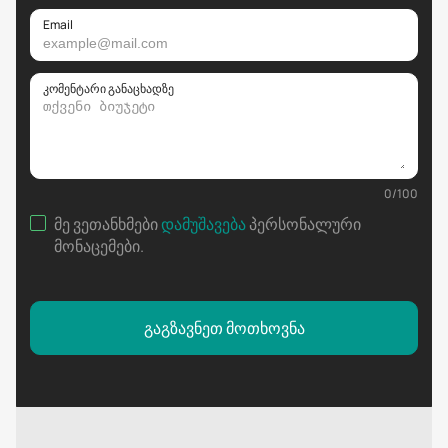
Email
კომენტარი განაცხადზე
0
/
100
მე ვეთანხმები
დამუშავება
პერსონალური
მონაცემები
.
გაგზავნეთ მოთხოვნა