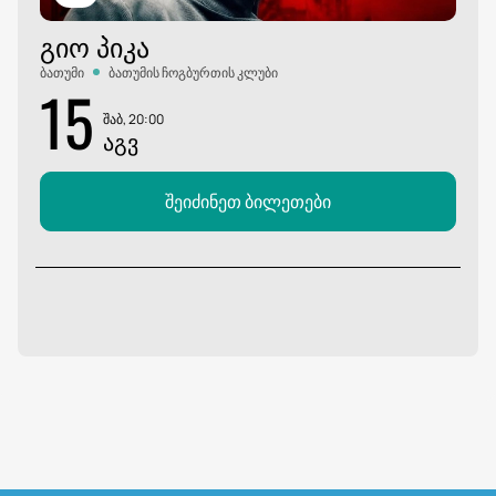
ᲒᲘᲝ ᲞᲘᲙᲐ
ბათუმი
ბათუმის ჩოგბურთის კლუბი
15
შაბ, 20:00
ᲐᲒᲕ
შეიძინეთ ბილეთები