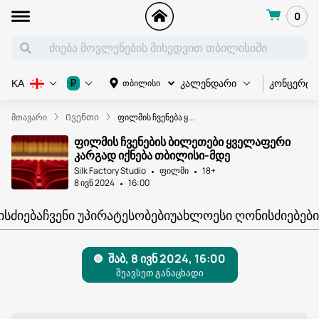
0
კონცერტი
₽
თბილისი
KA
კალენდარი
მთავარი
Ივენთი
ფილმის ჩვენება ყ...
ფილმის ჩვენების ბილეთები ყველაფერი
კარგად იქნება თბილისი-მდე
Silk Factory Studio
ფილმი
18+
8 ივნ 2024
16:00
ᲘᲡᲫᲘᲔᲑᲐ
ᲩᲕᲔᲜᲘ ᲣᲞᲘᲠᲐᲢᲔᲡᲝᲑᲔᲑᲘ
ᲣᲐᲮᲚᲝᲔᲡᲘ ᲦᲝᲜᲘᲡᲫᲘᲔᲑᲔᲑᲘ