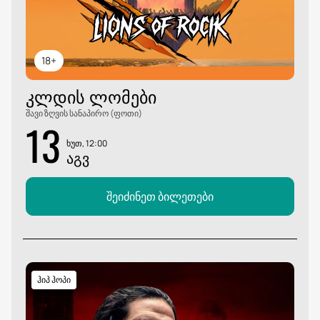
18+
ᲙᲚᲓᲘᲡ ᲚᲝᲛᲔᲑᲘ
შავი ზღვის სანაპირო (ფოთი)
13
ხუთ, 12:00
ᲐᲒᲕ
შეიძინეთ ბილეთები
ჰიპ ჰოპი