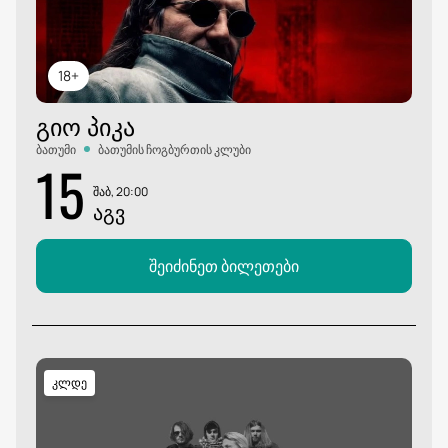
18+
ᲒᲘᲝ ᲞᲘᲙᲐ
ბათუმი
ბათუმის ჩოგბურთის კლუბი
15
შაბ, 20:00
ᲐᲒᲕ
შეიძინეთ ბილეთები
კლდე