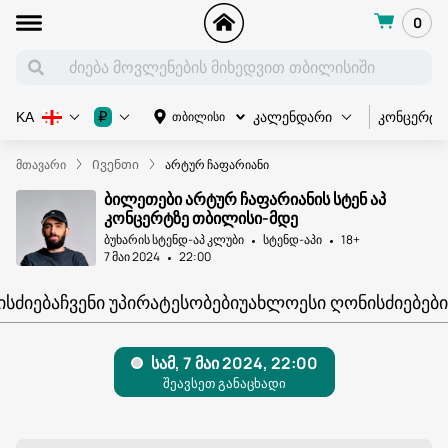
0
კონცერტი
₽
თბილისი
KA
კალენდარი
მთავარი
Ივენთი
არტურ ჩაფარიანი
ბილეთები არტურ ჩაფარიანის სტენ აპ
კონცერტზე თბილისი-მდე
ბუხარის სტენდ-აპ კლუბი
სტენდ-აპი
18+
7 მაი 2024
22:00
ᲘᲡᲫᲘᲔᲑᲐ
ᲩᲕᲔᲜᲘ ᲣᲞᲘᲠᲐᲢᲔᲡᲝᲑᲔᲑᲘ
ᲣᲐᲮᲚᲝᲔᲡᲘ ᲦᲝᲜᲘᲡᲫᲘᲔᲑᲔᲑᲘ