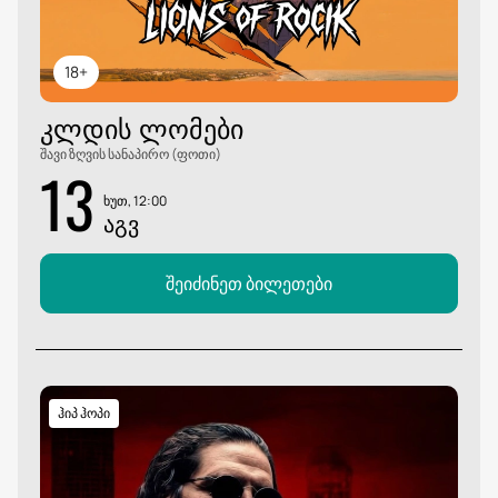
18+
ᲙᲚᲓᲘᲡ ᲚᲝᲛᲔᲑᲘ
შავი ზღვის სანაპირო (ფოთი)
13
ხუთ, 12:00
ᲐᲒᲕ
შეიძინეთ ბილეთები
ჰიპ ჰოპი