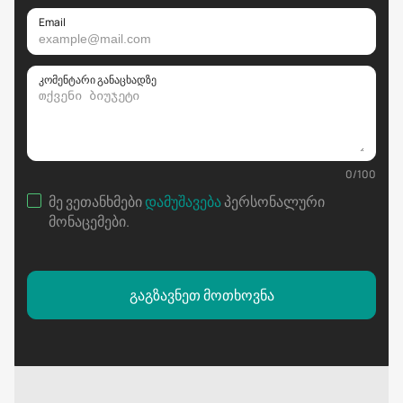
Email
კომენტარი განაცხადზე
0
/
100
მე ვეთანხმები
დამუშავება
პერსონალური
მონაცემები
.
გაგზავნეთ მოთხოვნა