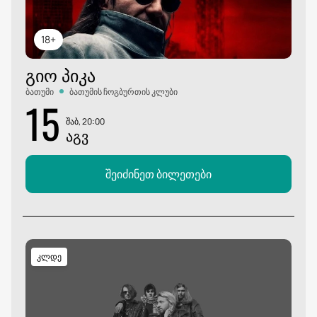
18+
ᲒᲘᲝ ᲞᲘᲙᲐ
ბათუმი
ბათუმის ჩოგბურთის კლუბი
15
შაბ, 20:00
ᲐᲒᲕ
შეიძინეთ ბილეთები
კლდე