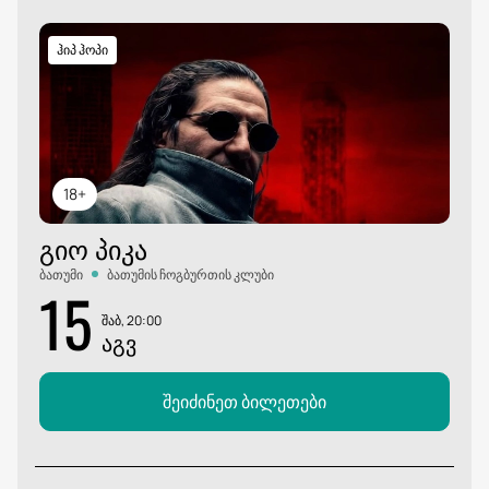
ჰიპ ჰოპი
18+
ᲒᲘᲝ ᲞᲘᲙᲐ
ბათუმი
ბათუმის ჩოგბურთის კლუბი
15
შაბ, 20:00
ᲐᲒᲕ
შეიძინეთ ბილეთები