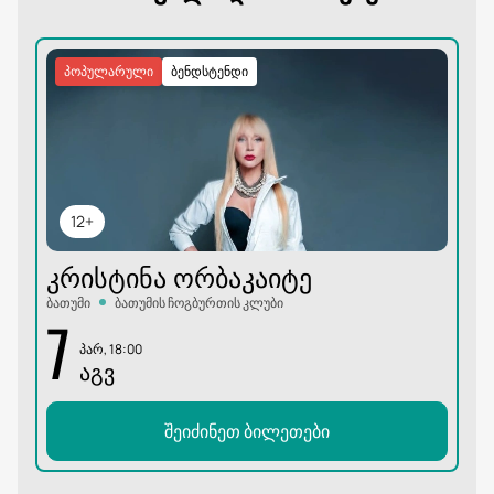
პოპულარული
ბენდსტენდი
12+
ᲙᲠᲘᲡᲢᲘᲜᲐ ᲝᲠᲑᲐᲙᲐᲘᲢᲔ
ბათუმი
ბათუმის ჩოგბურთის კლუბი
7
პარ, 18:00
ᲐᲒᲕ
შეიძინეთ ბილეთები