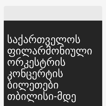
ᲡᲐᲥᲐᲠᲗᲕᲔᲚᲝᲡ
ᲤᲘᲚᲐᲠᲛᲝᲜᲘᲣᲚᲘ
ᲝᲠᲙᲔᲡᲢᲠᲘᲡ
ᲙᲝᲜᲪᲔᲠᲢᲘᲡ
ᲑᲘᲚᲔᲗᲔᲑᲘ
ᲗᲑᲘᲚᲘᲡᲘ-ᲛᲓᲔ