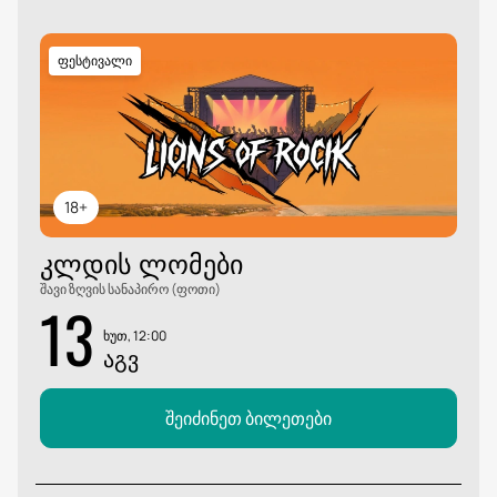
ფესტივალი
18+
ᲙᲚᲓᲘᲡ ᲚᲝᲛᲔᲑᲘ
შავი ზღვის სანაპირო (ფოთი)
13
ხუთ, 12:00
ᲐᲒᲕ
შეიძინეთ ბილეთები