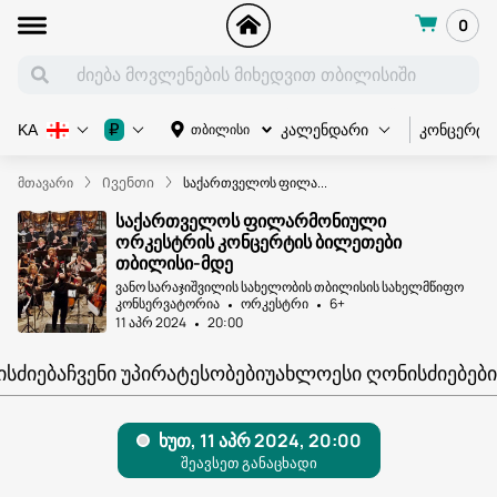
0
კონცერტი
₽
თბილისი
KA
კალენდარი
მთავარი
Ივენთი
საქართველოს ფილა...
საქართველოს ფილარმონიული
ორკესტრის კონცერტის ბილეთები
თბილისი-მდე
ვანო სარაჯიშვილის სახელობის თბილისის სახელმწიფო
კონსერვატორია
ორკესტრი
6+
11 აპრ 2024
20:00
ᲘᲡᲫᲘᲔᲑᲐ
ᲩᲕᲔᲜᲘ ᲣᲞᲘᲠᲐᲢᲔᲡᲝᲑᲔᲑᲘ
ᲣᲐᲮᲚᲝᲔᲡᲘ ᲦᲝᲜᲘᲡᲫᲘᲔᲑᲔᲑᲘ