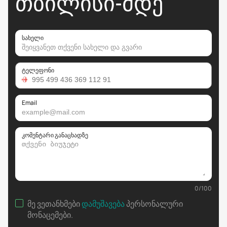
ᲗᲑᲘᲚᲘᲡᲘ-ᲛᲓᲔ
სახელი
ტელეფონი
Email
კომენტარი განაცხადზე
0
/
100
მე ვეთანხმები
დამუშავება
პერსონალური
მონაცემები
.