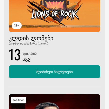
18+
ᲙᲚᲓᲘᲡ ᲚᲝᲛᲔᲑᲘ
შავი ზღვის სანაპირო (ფოთი)
13
ხუთ, 12:00
ᲐᲒᲕ
შეიძინეთ ბილეთები
ჰიპ ჰოპი