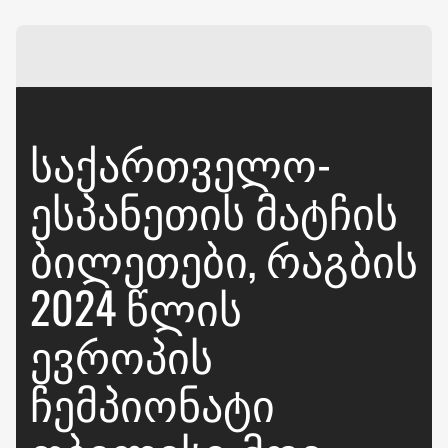
ᲡᲐᲥᲐᲠᲗᲕᲔᲚᲝ-
ᲔᲡᲞᲐᲜᲔᲗᲘᲡ ᲛᲐᲢᲩᲘᲡ
ᲑᲘᲚᲔᲗᲔᲑᲘ, ᲠᲐᲒᲑᲘᲡ
2024 ᲬᲚᲘᲡ
ᲔᲕᲠᲝᲞᲘᲡ
ᲩᲔᲛᲞᲘᲝᲜᲐᲢᲘ