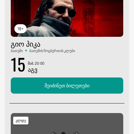
18+
ᲒᲘᲝ ᲞᲘᲙᲐ
ბათუმი
ბათუმის ჩოგბურთის კლუბი
15
შაბ, 20:00
ᲐᲒᲕ
შეიძინეთ ბილეთები
კლდე