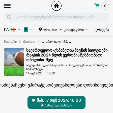
0
კონცერტი
₽
თბილისი
KA
კალენდარი
მთავარი
Ივენთი
საქართველო-ესპან...
საქართველო-ესპანეთის მატჩის ბილეთები,
რაგბის 2024 წლის ევროპის ჩემპიონატი
თბილისი-მდე
ავჭალის რაგბის სტადიონი
რაგბის ევროპის 2024 წლის
ჩემპიონატი
0+
17 თებ 2024
16:00
ᲘᲡᲫᲘᲔᲑᲐ
ᲩᲕᲔᲜᲘ ᲣᲞᲘᲠᲐᲢᲔᲡᲝᲑᲔᲑᲘ
ᲣᲐᲮᲚᲝᲔᲡᲘ ᲦᲝᲜᲘᲡᲫᲘᲔᲑᲔᲑᲘ