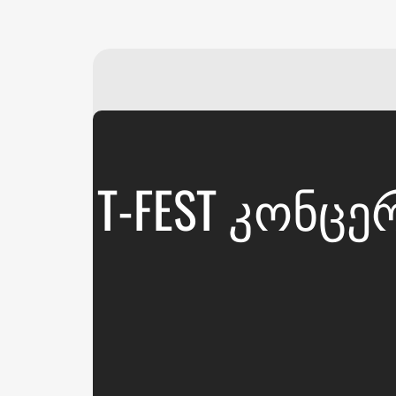
T-FEST ᲙᲝᲜᲪ