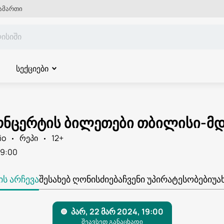
ამართი
სექციები
კონცერტის ბილეთები თბილისი-მ
io
რეპი
12+
19:00
Ს ᲐᲠᲩᲔᲕᲐ
ᲨᲔᲡᲐᲮᲔᲑ ᲦᲝᲜᲘᲡᲫᲘᲔᲑᲐ
ᲩᲕᲔᲜᲘ ᲣᲞᲘᲠᲐᲢᲔᲡᲝᲑᲔᲑᲘ
ᲣᲐ