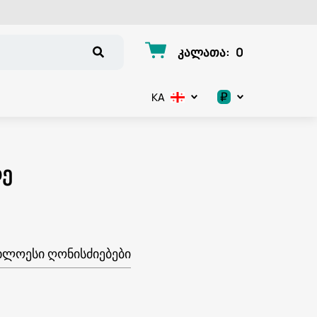
კალათა
:
0
₽
KA
.د.ب
د.إ
დე
$
€
ᲮᲚᲝᲔᲡᲘ ᲦᲝᲜᲘᲡᲫᲘᲔᲑᲔᲑᲘ
ر.ق
ر.ع.