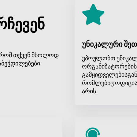
ოდ ინტერნეტ მედიის, არამედ დსთ-ს სხვა ცნობილი შემსრულ
criptonite. მათი ერთობლივი სიმღერა "ლამბადა" ძალიან წა
რჩევენ
" Youth '97"," Foreigner "და" Blossom or Perish", მიიღო ფან
რტს Silk Factory Studio Tbilisi-ში თავის გულშემატკივრებს გ
რტივად და მარტივად. ბილეთების ონლაინ შესაძენად ეწვიეთ
უნიკალური შეთ
-ის ცოცხალი შესრულებით და განიცადოთ მისი მუსიკის ენერ
, რომ თქვენ მხოლოდ
ვპოულობთ უნიკალ
აბეჭდილებები
ორგანიზატორების
გამყიდველებისგან
რომლებიც ოფიცია
არის.