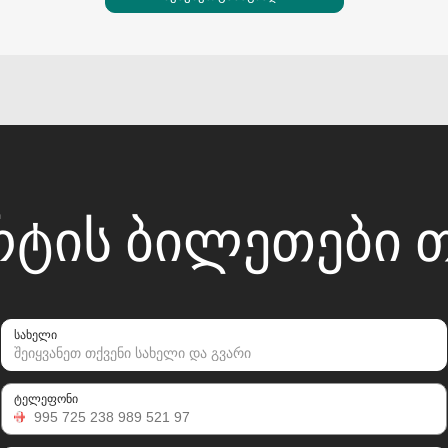
ᲔᲠᲢᲘᲡ ᲑᲘᲚᲔᲗᲔᲑᲘ
სახელი
ტელეფონი