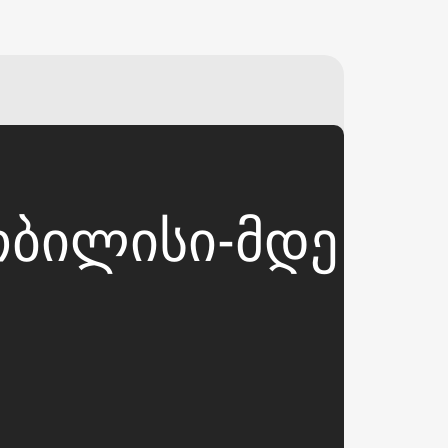
₽
ر.س
£
 ᲗᲑᲘᲚᲘᲡᲘ-ᲛᲓᲔ