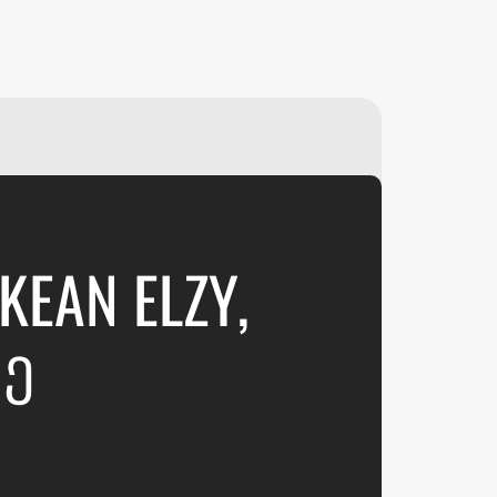
₽
ر.س
£
EAN ELZY,
ᲓᲔ