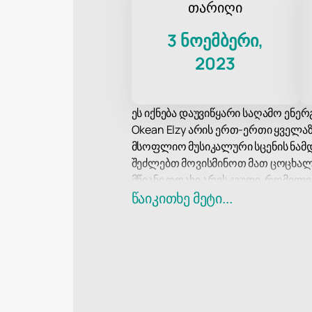
თარიღი
3 ნოემბერი,
2023
ეს იქნება დაუვიწყარი საღამო ენერ
Okean Elzy არის ერთ-ერთი ყველა
მსოფლიო მუსიკალური სცენის ნამდ
შეძლებთ მოვისმინოთ მათ ცოცხალი
მწვანე ოთახი არის ჯგუფი, რომელ
ათასობით გულშემატკივარს მთელი 
წაიკითხე მეტი...
Kodzo არის ახალი სახელი მუსიკალ
წარმოდგენებით. მათი კონცერტი ღ
არ გამოტოვოთ შესაძლებლობა ეწვი
შეიძინეთ ისინი ახლავე და მიიღეთ 
Kodzo-სთან ერთად. დაუვიწყარი ემ
უნიკალური ღონისძიების ნაწილი.