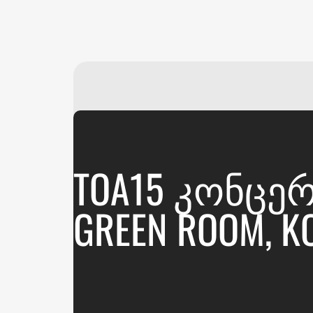
TOA15 ᲙᲝᲜᲪᲔᲠ
GREEN ROOM, 