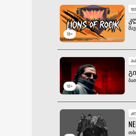
ფე
Კ
შავ
18+
ჰი
ᲒᲘ
ბა
18+
კლ
NE
თბ