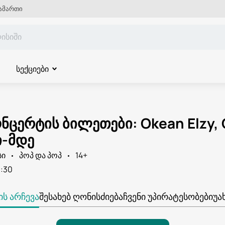
ამართი
სექციები
ნცერტის ბილეთები: Okean Elzy, 
-მდე
სი
პოპ და პოპ
14+
9:30
Ს ᲐᲠᲩᲔᲕᲐ
ᲨᲔᲡᲐᲮᲔᲑ ᲦᲝᲜᲘᲡᲫᲘᲔᲑᲐ
ᲩᲕᲔᲜᲘ ᲣᲞᲘᲠᲐᲢᲔᲡᲝᲑᲔᲑᲘ
ᲣᲐ