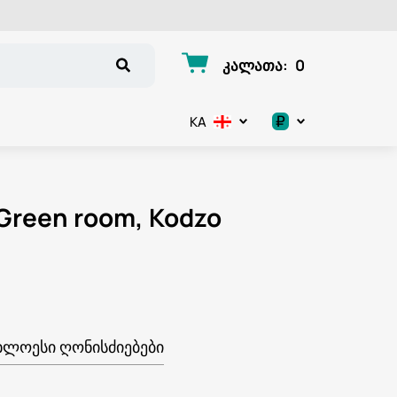
კალათა
:
0
₽
KA
.د.ب
د.إ
Green room, Kodzo
$
€
ر.ق
ᲮᲚᲝᲔᲡᲘ ᲦᲝᲜᲘᲡᲫᲘᲔᲑᲔᲑᲘ
ر.ع.