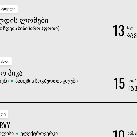
სტივალი
ᲚᲓᲘᲡ ᲚᲝᲛᲔᲑᲘ
13
ი ზღვის სანაპირო (ფოთი)
ხუთ, 
ᲐᲒᲕ
პ ჰოპი
Ო ᲞᲘᲙᲐ
15
თუმი
ბათუმის ჩოგბურთის კლუბი
შაბ, 
ᲐᲒ
დე
RVY
10
ილისი
ელექტროვერკი
სამ, 