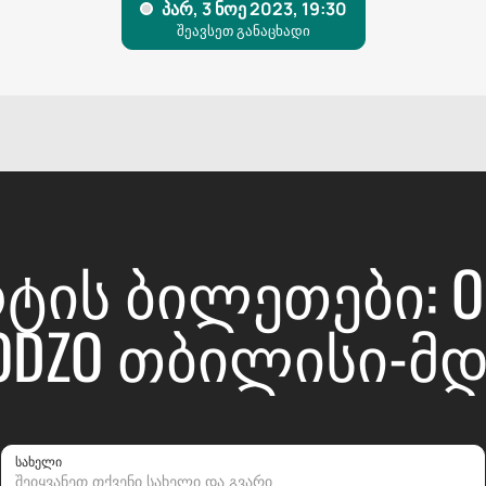
ᲢᲘᲡ ᲑᲘᲚᲔᲗᲔᲑᲘ: OK
KODZO ᲗᲑᲘᲚᲘᲡᲘ-Მ
სახელი