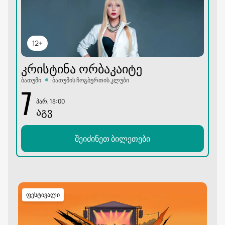
12+
ᲙᲠᲘᲡᲢᲘᲜᲐ ᲝᲠᲑᲐᲙᲐᲘᲢᲔ
ბათუმი
ბათუმის ჩოგბურთის კლუბი
7
პარ, 18:00
ᲐᲒᲕ
შეიძინეთ ბილეთები
ფესტივალი