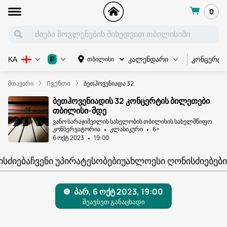
0
კონცერტი
₽
თბილისი
KA
კალენდარი
მთავარი
Ივენთი
ბეთჰოვენიადა 32
ბეთჰოვენიადის 32 კონცერტის ბილეთები
თბილისი-მდე
ვანო სარაჯიშვილის სახელობის თბილისის სახელმწიფო
კონსერვატორია
კლასიკური
6+
6 ოქტ 2023
19:00
ᲘᲡᲫᲘᲔᲑᲐ
ᲩᲕᲔᲜᲘ ᲣᲞᲘᲠᲐᲢᲔᲡᲝᲑᲔᲑᲘ
ᲣᲐᲮᲚᲝᲔᲡᲘ ᲦᲝᲜᲘᲡᲫᲘᲔᲑᲔᲑᲘ