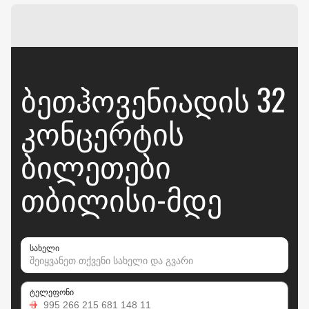
ᲑᲔᲗᲰᲝᲕᲔᲜᲘᲐᲓᲘᲡ 32
ᲙᲝᲜᲪᲔᲠᲢᲘᲡ
ᲑᲘᲚᲔᲗᲔᲑᲘ
ᲗᲑᲘᲚᲘᲡᲘ-ᲛᲓᲔ
სახელი
ტელეფონი