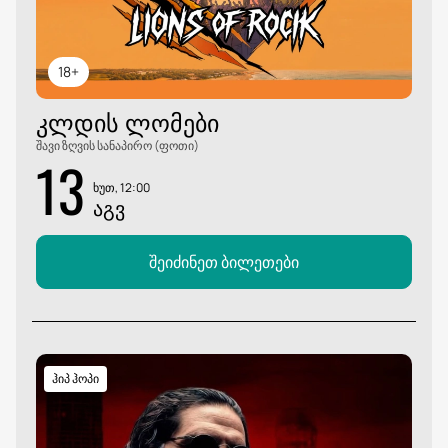
18+
ᲙᲚᲓᲘᲡ ᲚᲝᲛᲔᲑᲘ
შავი ზღვის სანაპირო (ფოთი)
13
ხუთ, 12:00
ᲐᲒᲕ
შეიძინეთ ბილეთები
ჰიპ ჰოპი