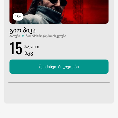
18+
ᲒᲘᲝ ᲞᲘᲙᲐ
ბათუმი
ბათუმის ჩოგბურთის კლუბი
15
შაბ, 20:00
ᲐᲒᲕ
შეიძინეთ ბილეთები