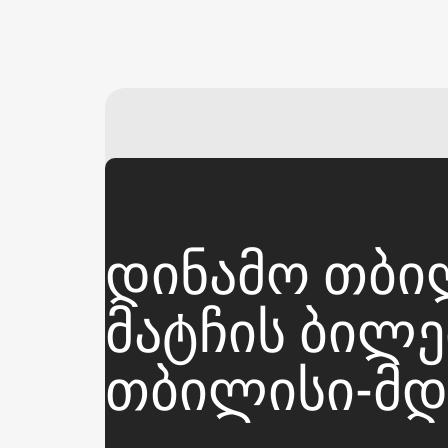
ᲓᲘᲜᲐᲛᲝ ᲗᲑᲘ
ᲛᲐᲢᲩᲘᲡ ᲑᲘᲚᲔᲗᲔ
ᲗᲑᲘᲚᲘᲡᲘ-ᲛᲓ