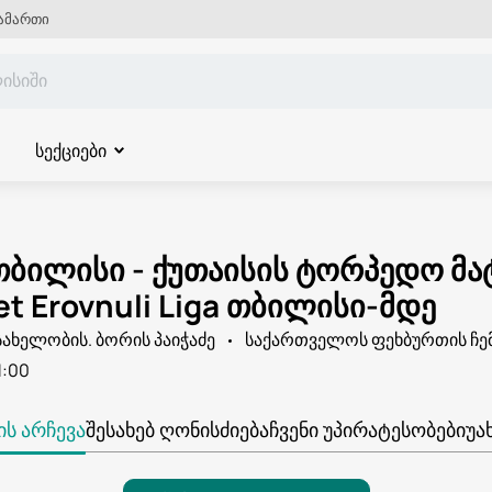
ამართი
სექციები
თბილისი - ქუთაისის ტორპედო მა
et Erovnuli Liga თბილისი-მდე
სახელობის. ბორის პაიჭაძე
საქართველოს ფეხბურთის ჩე
1:00
Ს ᲐᲠᲩᲔᲕᲐ
ᲨᲔᲡᲐᲮᲔᲑ ᲦᲝᲜᲘᲡᲫᲘᲔᲑᲐ
ᲩᲕᲔᲜᲘ ᲣᲞᲘᲠᲐᲢᲔᲡᲝᲑᲔᲑᲘ
ᲣᲐ