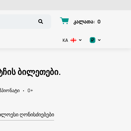
კალათა
:
0
₽
KA
.د.ب
د.إ
ტჩის ბილეთები.
$
მპიონატი
0+
€
ر.ق
ᲮᲚᲝᲔᲡᲘ ᲦᲝᲜᲘᲡᲫᲘᲔᲑᲔᲑᲘ
ر.ع.