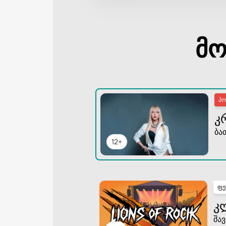
მო
პ
Კ
ბა
12+
ფე
Კ
შავ