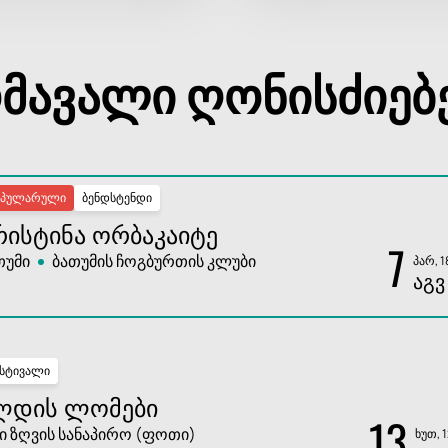
მავალი ღონისძიებ
ოპულარული
ბენდსტენდი
ᲠᲘᲡᲢᲘᲜᲐ ᲝᲠᲑᲐᲙᲐᲘᲢᲔ
7
თუმი
ბათუმის ჩოგბურთის კლუბი
პარ, 1
ᲐᲒᲕ
სტივალი
ᲚᲓᲘᲡ ᲚᲝᲛᲔᲑᲘ
13
ი ზღვის სანაპირო (ფოთი)
ხუთ, 