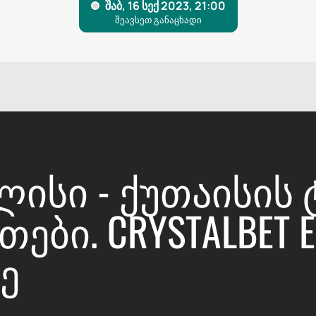
ᲚᲘᲡᲘ - ᲥᲣᲗᲐᲘᲡᲘᲡ
ᲑᲘ. CRYSTALBET ER
Ე