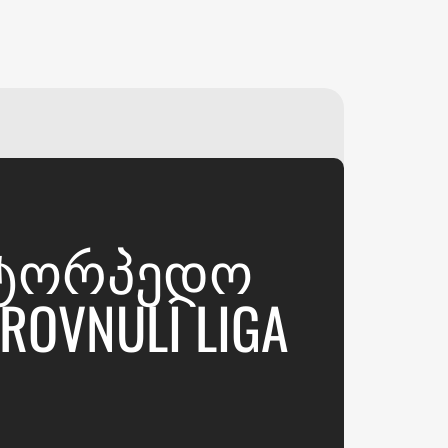
₽
ر.س
£
 ᲢᲝᲠᲞᲔᲓᲝ
OVNULI LIGA