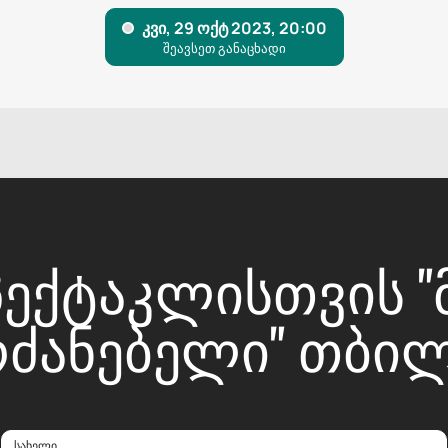
ᲔᲥᲢᲐᲙᲚᲘᲡᲗᲕᲘᲡ "Მ
ᲠᲫᲐᲜᲔᲑᲔᲚᲘ" ᲗᲑᲘᲚ
სახელი