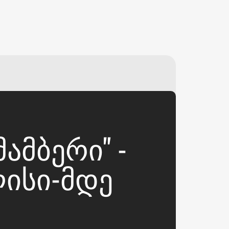
₽
ر.س
£
ᲐᲛᲑᲔᲠᲘ" -
ᲘᲡᲘ-ᲛᲓᲔ