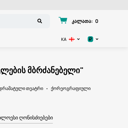
კალათა
:
0
₽
KA
.د.ب
د.إ
გლების მბრძანებელი"
$
 დრამატული თეატრი
ქორეოგრაფიული
€
ر.ق
ر.ع.
ᲮᲚᲝᲔᲡᲘ ᲦᲝᲜᲘᲡᲫᲘᲔᲑᲔᲑᲘ