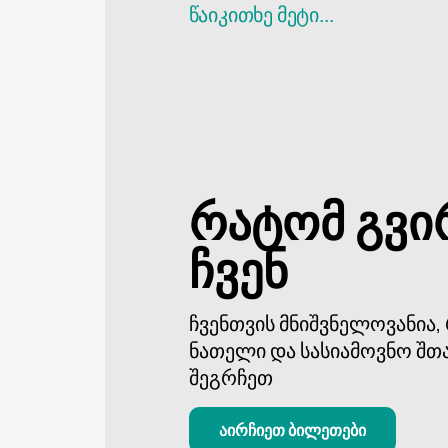
სოლისტები: ელიზბარ ქურდევანიძ
წაიკითხე მეტი...
დემეტრე მაჭავარიანი, მარიამ ჩხიკ
ამოცანები, როგორიცაა თანაგრძნობ
აირჩიონ ცხოვრებისეული სიტუაციებ
სპექტაკლი აღმოჩნდა ძალიან დახვ
ღვინო, ის ტოვებს სასიამოვნო გემო
რატომ გვი
ჩვენ
ჩვენთვის მნიშვნელოვანია
ნათელი და სასიამოვნო შთ
შეგრჩეთ
აირჩიეთ ბილეთები