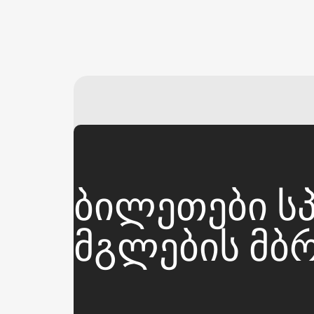
ᲑᲘᲚᲔᲗᲔᲑᲘ ᲡᲞ
ᲛᲒᲚᲔᲑᲘᲡ ᲛᲑ