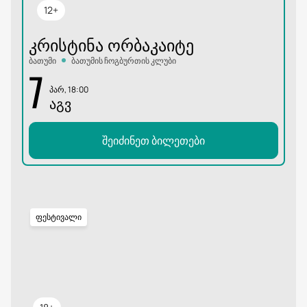
12+
ᲙᲠᲘᲡᲢᲘᲜᲐ ᲝᲠᲑᲐᲙᲐᲘᲢᲔ
ბათუმი
ბათუმის ჩოგბურთის კლუბი
7
პარ, 18:00
ᲐᲒᲕ
შეიძინეთ ბილეთები
ფესტივალი