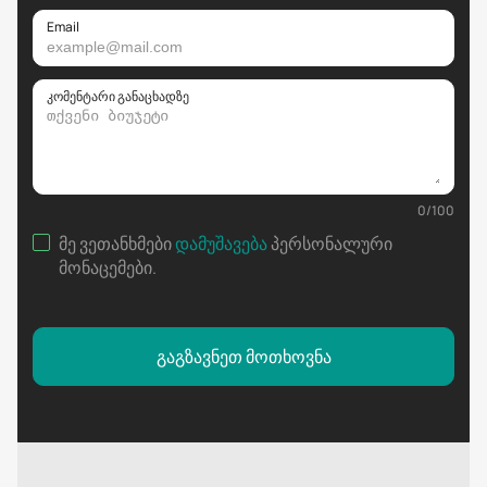
Email
კომენტარი განაცხადზე
0
/
100
მე ვეთანხმები
დამუშავება
პერსონალური
მონაცემები
.
გაგზავნეთ მოთხოვნა