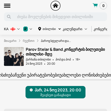
0
კონცერტი
₽
თბილისი
KA
კალენდარი
მთავარი
Ივენთი
პაროვ სტელარი და...
Parov Stelar & Band კონცერტის ბილეთები
თბილისი-მდე
ქარხანა თბილისი
პოპ და პოპ
18+
24 ნოე 2023
20:00
ᲘᲡᲫᲘᲔᲑᲐ
ᲩᲕᲔᲜᲘ ᲣᲞᲘᲠᲐᲢᲔᲡᲝᲑᲔᲑᲘ
ᲣᲐᲮᲚᲝᲔᲡᲘ ᲦᲝᲜᲘᲡᲫᲘᲔᲑᲔᲑᲘ