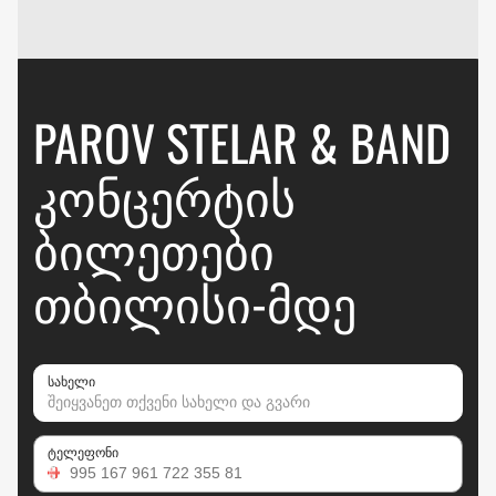
PAROV STELAR & BAND
ᲙᲝᲜᲪᲔᲠᲢᲘᲡ
ᲑᲘᲚᲔᲗᲔᲑᲘ
ᲗᲑᲘᲚᲘᲡᲘ-ᲛᲓᲔ
სახელი
ტელეფონი