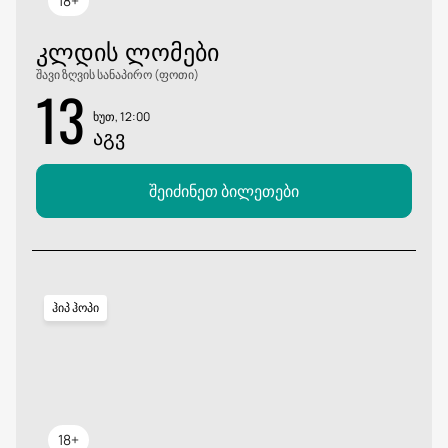
18+
ᲙᲚᲓᲘᲡ ᲚᲝᲛᲔᲑᲘ
შავი ზღვის სანაპირო (ფოთი)
13
ხუთ, 12:00
ᲐᲒᲕ
შეიძინეთ ბილეთები
ჰიპ ჰოპი
18+