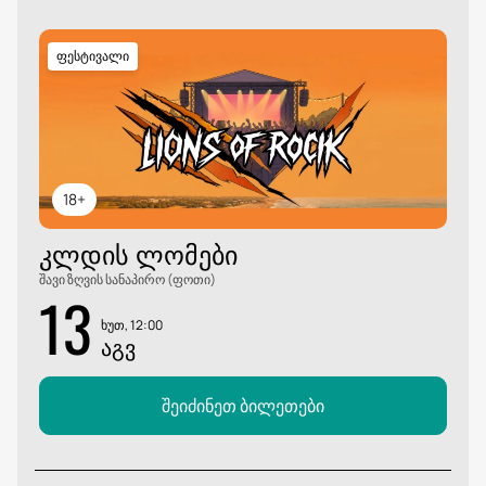
ფესტივალი
18+
ᲙᲚᲓᲘᲡ ᲚᲝᲛᲔᲑᲘ
შავი ზღვის სანაპირო (ფოთი)
13
ხუთ, 12:00
ᲐᲒᲕ
შეიძინეთ ბილეთები