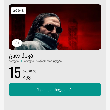
ჰიპ ჰოპი
18+
ᲒᲘᲝ ᲞᲘᲙᲐ
ბათუმი
ბათუმის ჩოგბურთის კლუბი
15
შაბ, 20:00
ᲐᲒᲕ
შეიძინეთ ბილეთები