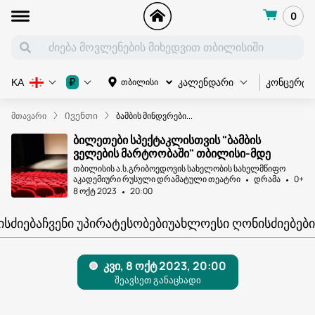
0
კონცერტი
₽
თბილისი
KA
კალენდარი
მთავარი
Ივენთი
ბამბის მინდვრები...
ბილეთები სპექტაკლისთვის "ბამბის
ველების მარტოობაში" თბილისი-მდე
თბილისის ა.ს.გრიბოედოვის სახელობის სახელმწიფო
აკადემიური რუსული დრამატული თეატრი
დრამა
0+
8 ოქტ 2023
20:00
ᲘᲡᲫᲘᲔᲑᲐ
ᲩᲕᲔᲜᲘ ᲣᲞᲘᲠᲐᲢᲔᲡᲝᲑᲔᲑᲘ
ᲣᲐᲮᲚᲝᲔᲡᲘ ᲦᲝᲜᲘᲡᲫᲘᲔᲑᲔᲑᲘ