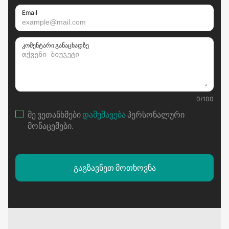
Email
კომენტარი განაცხადზე
0
/
100
მე ვეთანხმები
დამუშავება
პერსონალური
მონაცემები
.
გაგზავნეთ მოთხოვნა