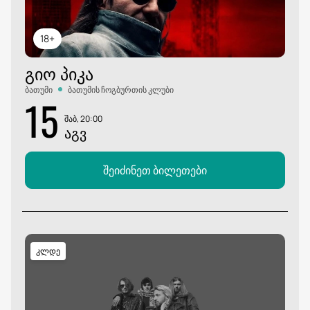
18+
ᲒᲘᲝ ᲞᲘᲙᲐ
ბათუმი
ბათუმის ჩოგბურთის კლუბი
15
შაბ, 20:00
ᲐᲒᲕ
შეიძინეთ ბილეთები
კლდე