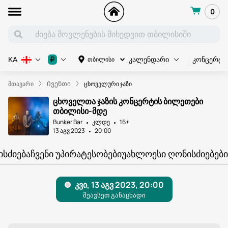
0
კონცერტი
₽
თბილისი
KA
კალენდარი
მთავარი
Ივენთი
ცხოველური ჯაზი
ცხოველთა ჯაზის კონცერტის ბილეთები
თბილისი-მდე
Bunker Bar
კლდე
16+
13 აგვ 2023
20:00
ᲘᲡᲫᲘᲔᲑᲐ
ᲩᲕᲔᲜᲘ ᲣᲞᲘᲠᲐᲢᲔᲡᲝᲑᲔᲑᲘ
ᲣᲐᲮᲚᲝᲔᲡᲘ ᲦᲝᲜᲘᲡᲫᲘᲔᲑᲔᲑᲘ