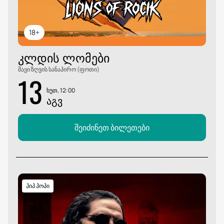
18+
ᲙᲚᲓᲘᲡ ᲚᲝᲛᲔᲑᲘ
შავი ზღვის სანაპირო (ფოთი)
13
ხუთ, 12:00
ᲐᲒᲕ
შეიძინეთ ბილეთები
ჰიპ ჰოპი