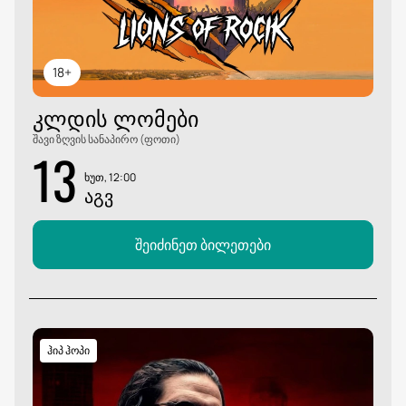
18+
ᲙᲚᲓᲘᲡ ᲚᲝᲛᲔᲑᲘ
შავი ზღვის სანაპირო (ფოთი)
13
ხუთ, 12:00
ᲐᲒᲕ
შეიძინეთ ბილეთები
ჰიპ ჰოპი