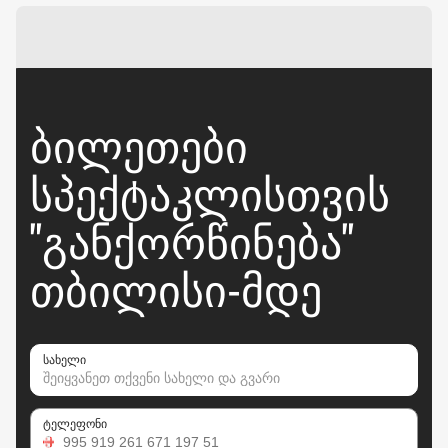
ᲑᲘᲚᲔᲗᲔᲑᲘ
ᲡᲞᲔᲥᲢᲐᲙᲚᲘᲡᲗᲕᲘᲡ
"ᲒᲐᲜᲥᲝᲠᲬᲘᲜᲔᲑᲐ"
ᲗᲑᲘᲚᲘᲡᲘ-ᲛᲓᲔ
სახელი
ტელეფონი