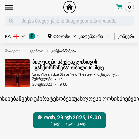
0
კონცერტი
₽
თბილისი
KA
კალენდარი
მთავარი
Ივენთი
განქორწინება
ბილეთები სპექტაკლისთვის
"განქორწინება" თბილისი-მდე
Vaso Abashidze State New Theatre
მუსიკალური
შესრულება
12+
28 ივნ 2023
19:00
ᲘᲡᲫᲘᲔᲑᲐ
ᲩᲕᲔᲜᲘ ᲣᲞᲘᲠᲐᲢᲔᲡᲝᲑᲔᲑᲘ
ᲣᲐᲮᲚᲝᲔᲡᲘ ᲦᲝᲜᲘᲡᲫᲘᲔᲑᲔᲑᲘ