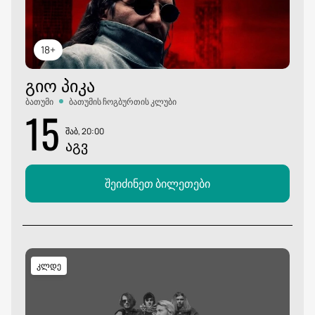
18+
ᲒᲘᲝ ᲞᲘᲙᲐ
ბათუმი
ბათუმის ჩოგბურთის კლუბი
15
შაბ, 20:00
ᲐᲒᲕ
შეიძინეთ ბილეთები
კლდე