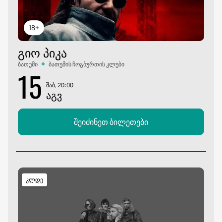
18+
ᲒᲘᲝ ᲞᲘᲙᲐ
ბათუმი
ბათუმის ჩოგბურთის კლუბი
15
შაბ, 20:00
ᲐᲒᲕ
შეიძინეთ ბილეთები
კლდე