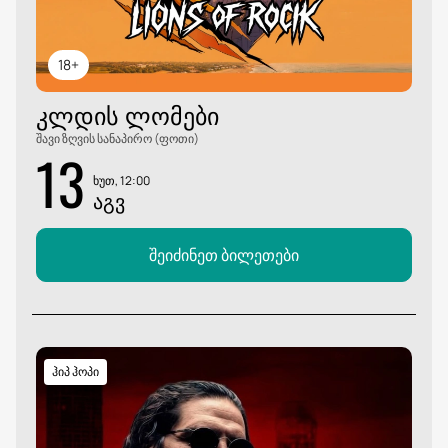
18+
ᲙᲚᲓᲘᲡ ᲚᲝᲛᲔᲑᲘ
შავი ზღვის სანაპირო (ფოთი)
13
ხუთ, 12:00
ᲐᲒᲕ
შეიძინეთ ბილეთები
ჰიპ ჰოპი