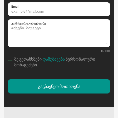
Email
კომენტარი განაცხადზე
0
/
100
მე ვეთანხმები
დამუშავება
პერსონალური
მონაცემები
.
გაგზავნეთ მოთხოვნა