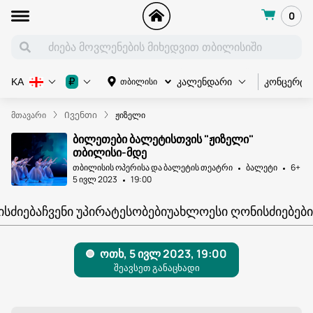
0
კონცერტი
₽
თბილისი
KA
კალენდარი
მთავარი
Ივენთი
ჟიზელი
ბილეთები ბალეტისთვის "ჟიზელი"
თბილისი-მდე
თბილისის ოპერისა და ბალეტის თეატრი
ბალეტი
6+
5 ივლ 2023
19:00
ᲘᲡᲫᲘᲔᲑᲐ
ᲩᲕᲔᲜᲘ ᲣᲞᲘᲠᲐᲢᲔᲡᲝᲑᲔᲑᲘ
ᲣᲐᲮᲚᲝᲔᲡᲘ ᲦᲝᲜᲘᲡᲫᲘᲔᲑᲔᲑᲘ