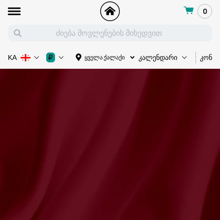
0
კონც
₽
ყველა ქალაქი
KA
კალენდარი