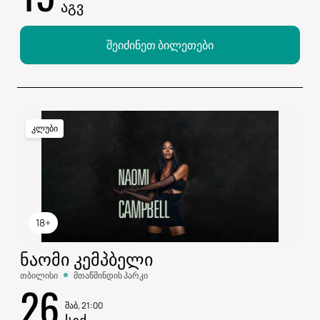
ᲐᲒᲕ
შეიძინეთ ბილეთები
კლუბი
18+
ᲜᲐᲝᲛᲘ ᲙᲔᲛᲞᲑᲔᲚᲘ
თბილისი
მთაწმინდის პარკი
26
შაბ, 21:00
ᲡᲔᲥ