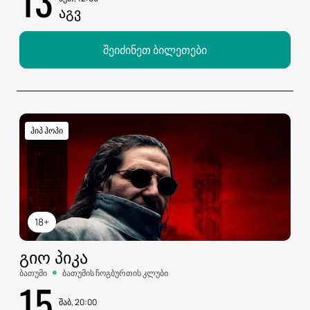
ᲐᲒᲕ
შეიძინეთ ბილეთები
ჰიპ ჰოპი
18+
ᲒᲘᲝ ᲞᲘᲙᲐ
ბათუმი
ბათუმის ჩოგბურთის კლუბი
15
შაბ, 20:00