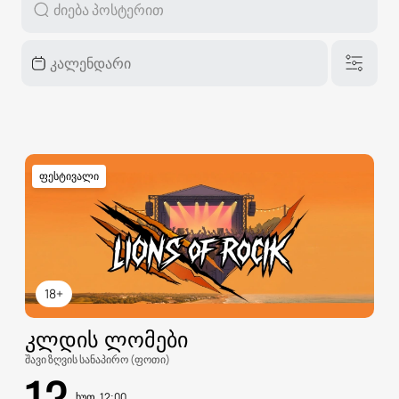
ფესტივალი
18+
ᲙᲚᲓᲘᲡ ᲚᲝᲛᲔᲑᲘ
შავი ზღვის სანაპირო (ფოთი)
13
ხუთ, 12:00