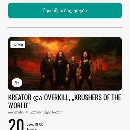
შეიძინეთ ბილეთები
კლდე
6+
KREATOR ᲓᲐ OVERKILL, „KRUSHERS OF THE
WORLD“
თბილისი
კლუბი "სპეისჰოლი"
20
პარ, 19:00
ᲜᲝᲔ