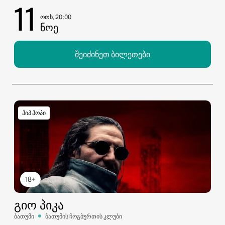
11
ოთხ, 20:00
ᲜᲝᲔ
შეიძინეთ ბილეთები
ჰიპ ჰოპი
18+
ᲒᲘᲝ ᲞᲘᲙᲐ
ბათუმი
ბათუმის ჩოგბურთის კლუბი