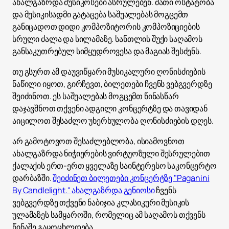
ახალგაზრდა მუსიკოსები ასრულებენ. მათი ოსტატობა
და მუსიკისადმი გატაცება საშუალებას მოგცემთ
განიცადოთ დიდი კომპოზიტორის კომპოზიციების
სრული ძალა და სილამაზე. სანთლის შუქი საღამოს
განსაკუთრებულ სიმყუდროვესა და მაგიას შესძენს.
თუ გსურთ ამ დაუვიწყარი მუსიკალური ღონისძიების
ნაწილი იყოთ, გირჩევთ, ბილეთები ჩვენს ვებგვერდზე
შეიძინოთ. ეს საშუალებას მოგცემთ წინასწარ
დაჯავშნოთ თქვენი ადგილი კონცერტზე და თავიდან
აიცილოთ შესაძლო უხერხულობა ღონისძიების დღეს.
არ გამოტოვოთ შესაძლებლობა, ისიამოვნოთ
ახალგაზრდა ნიჭიერების ვირტუოზული შესრულებით
ქალაქის ერთ-ერთ ყველაზე საინტერესო საკონცერტო
დარბაზში.
შეიძინეთ ბილეთები კონცერტზე "Paganini
By Candlelight." ახალგაზრდა გენიოსი
ჩვენს
ვებგვერდზე თქვენი ნაბიჯია კლასიკური მუსიკის
ულამაზეს სამყაროში, რომელიც ამ საღამოს თქვენს
წინაშე გაცოცხლდება.