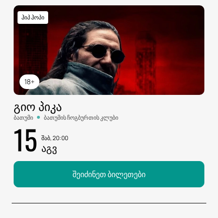
ჰიპ ჰოპი
18+
ᲒᲘᲝ ᲞᲘᲙᲐ
ბათუმი
ბათუმის ჩოგბურთის კლუბი
15
შაბ, 20:00
ᲐᲒᲕ
შეიძინეთ ბილეთები