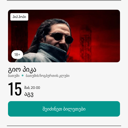
ჰიპ ჰოპი
18+
ᲒᲘᲝ ᲞᲘᲙᲐ
ბათუმი
ბათუმის ჩოგბურთის კლუბი
15
შაბ, 20:00
ᲐᲒᲕ
შეიძინეთ ბილეთები