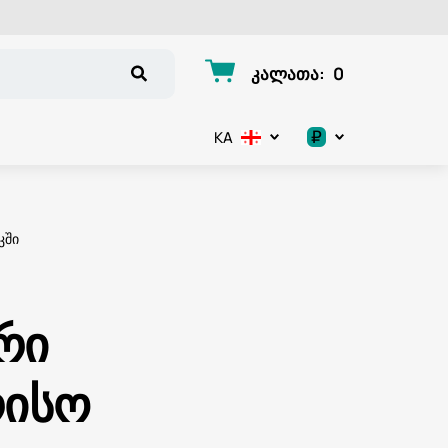
კალათა
:
0
₽
KA
.د.ب
د.إ
კში
$
€
რი
ر.ق
რისო
ر.ع.