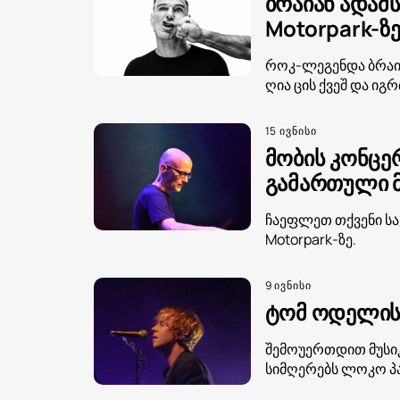
ბრაიან ადამს
Motorpark-ზ
როკ-ლეგენდა ბრაიან
ღია ცის ქვეშ და იგ
15 ივნისი
მობის კონცე
გამართული მ
ჩაეფლეთ თქვენი სა
Motorpark-ზე.
9 ივნისი
ტომ ოდელის 
შემოუერთდით მუსიკ
სიმღერებს ლოკო პა