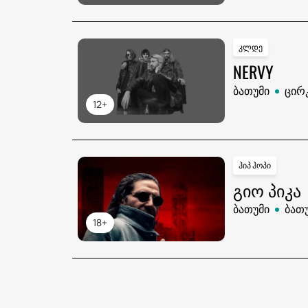
კლდე
NERVY
ბათუმი
ცირ
12+
ჰიპ ჰოპი
ᲒᲘᲝ ᲞᲘᲙᲐ
ბათუმი
ბათ
18+