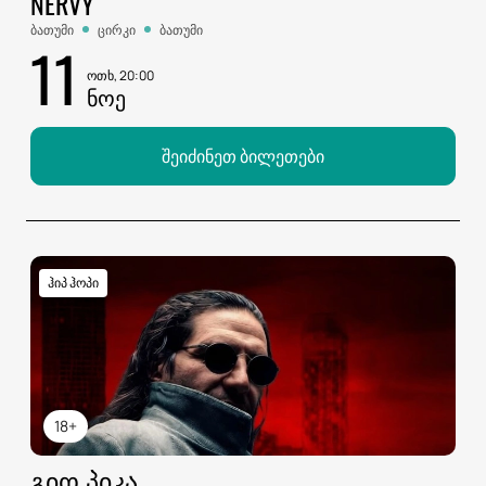
NERVY
ბათუმი
ცირკი
ბათუმი
11
ოთხ, 20:00
ᲜᲝᲔ
შეიძინეთ ბილეთები
ჰიპ ჰოპი
18+
ᲒᲘᲝ ᲞᲘᲙᲐ