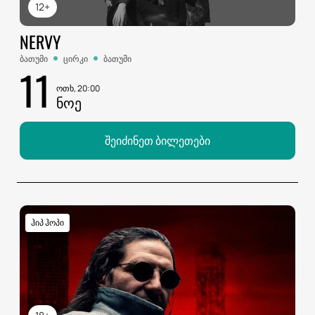
12+
NERVY
ბათუმი
ცირკი
ბათუმი
11
ოთხ, 20:00
ᲜᲝᲔ
შეიძინეთ ბილეთები
ჰიპ ჰოპი