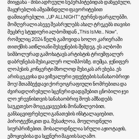
მიიყვანა - მისი ადრეული სუპერჰიტებიდან დაწყებული,
მაყურებლის ამჟამინდელი ფავორიტებით
დამთავრებული. „UP ALL NIGHT“ ტურნეს ფარგლებში,
მომღერალი ასევე შეასრულებს ახალ ტრეკებს თავისი
მეცხრე სტუდიური ალბომიდან „This Is Me… Now“,
რომელიც 2024 წელს გამოვიდა სოლო კარიერაში
თითქმის ათწლიანი შესვენების შემდეგ. ეს ალბომი
სიმბოლურად გამოხატავს არტისტის ტრიუმფალურ
დაბრუნებას მუსიკალურ ოლიმპოსზე. თუმცა, ჯენიფერ
ლოპესის კონცერტი მხოლოდ მუსიკას არ ეხება. ეს
არის ცეკვისა და ვიზუალური ეფექტების სანახაობრივი
შოუ! შთამბეჭდავი ქორეოგრაფიული ნომრებითა და
ძვირადღირებული სცენური დადგმებით ცნობილი ჯეი
ლო ერევნისთვის სანახაობრივ შოუს ამზადებს
საუკეთესო მოცეკვავეების მონაწილეობით,
განსაცვიფრებელი განათების ინსტალაციებით,
პიროტექნიკით და, შესაძლოა, მოულოდნელი
სიურპრიზებით. მოსალოდნელია სრული აჟიოტაჟის,
ემოციებისა და სცენური მაგიის საღამო.