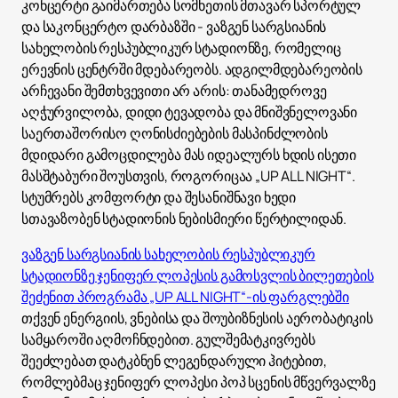
კონცერტი გაიმართება სომხეთის მთავარ სპორტულ
და საკონცერტო დარბაზში - ვაზგენ სარგსიანის
სახელობის რესპუბლიკურ სტადიონზე, რომელიც
ერევნის ცენტრში მდებარეობს. ადგილმდებარეობის
არჩევანი შემთხვევითი არ არის: თანამედროვე
აღჭურვილობა, დიდი ტევადობა და მნიშვნელოვანი
საერთაშორისო ღონისძიებების მასპინძლობის
მდიდარი გამოცდილება მას იდეალურს ხდის ისეთი
მასშტაბური შოუსთვის, როგორიცაა „UP ALL NIGHT“.
სტუმრებს კომფორტი და შესანიშნავი ხედი
სთავაზობენ სტადიონის ნებისმიერი წერტილიდან.
ვაზგენ სარგსიანის სახელობის რესპუბლიკურ
სტადიონზე ჯენიფერ ლოპესის გამოსვლის ბილეთების
შეძენით პროგრამა „UP ALL NIGHT“-ის ფარგლებში
თქვენ ენერგიის, ვნებისა და შოუბიზნესის აერობატიკის
სამყაროში აღმოჩნდებით. გულშემატკივრებს
შეეძლებათ დატკბნენ ლეგენდარული ჰიტებით,
რომლებმაც ჯენიფერ ლოპესი პოპ სცენის მწვერვალზე