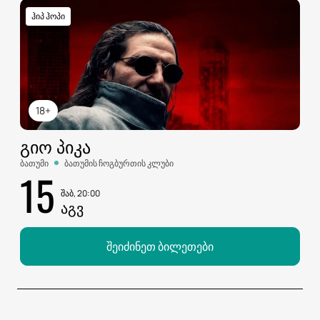
ჰიპ ჰოპი
18+
ᲒᲘᲝ ᲞᲘᲙᲐ
ბათუმი
ბათუმის ჩოგბურთის კლუბი
15
შაბ, 20:00
ᲐᲒᲕ
შეიძინეთ ბილეთები