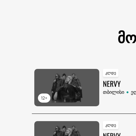
მო
კლდე
NERVY
თბილისი
ე
12+
კლდე
NERVY