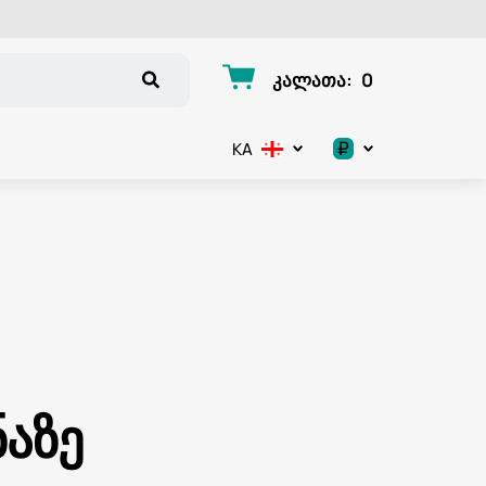
კალათა
:
0
₽
KA
.د.ب
د.إ
$
€
:
ر.ق
აზე
ر.ع.