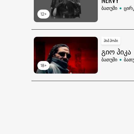
ბათუმი
ცირ
12+
ჰიპ ჰოპი
ᲒᲘᲝ ᲞᲘᲙᲐ
ბათუმი
ბათ
18+