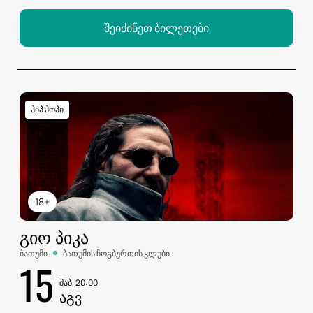
შეიძინეთ ბილეთები
ჰიპ ჰოპი
18+
ᲒᲘᲝ ᲞᲘᲙᲐ
ბათუმი
ბათუმის ჩოგბურთის კლუბი
15
შაბ, 20:00
ᲐᲒᲕ