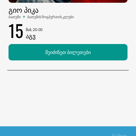
ᲒᲘᲝ ᲞᲘᲙᲐ
ბათუმი
ბათუმის ჩოგბურთის კლუბი
15
შაბ, 20:00
ᲐᲒᲕ
შეიძინეთ ბილეთები
ზემოთ