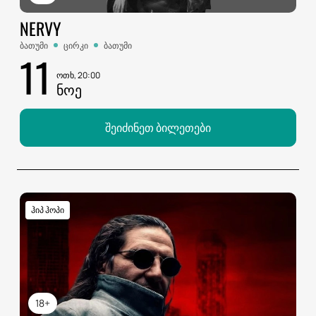
NERVY
ბათუმი
ცირკი
ბათუმი
11
ოთხ, 20:00
ᲜᲝᲔ
შეიძინეთ ბილეთები
ჰიპ ჰოპი
18+